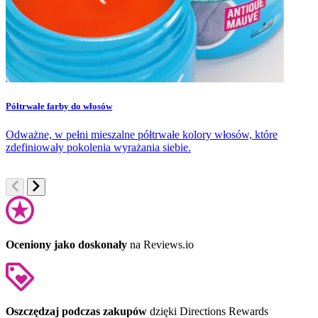
Półtrwałe farby do włosów
P
Odważne, w pełni mieszalne półtrwałe kolory włosów, które
S
zdefiniowały pokolenia wyrażania siebie.
t
Oceniony jako doskonały
na Reviews.io
Oszczędzaj podczas zakupów
dzięki Directions Rewards