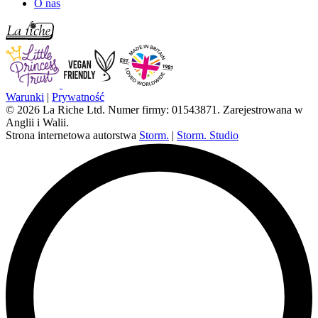
O nas
Warunki
|
Prywatność
© 2026 La Riche Ltd. Numer firmy: 01543871. Zarejestrowana w
Anglii i Walii.
Strona internetowa autorstwa
Storm.
|
Storm. Studio
L