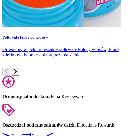
Półtrwałe farby do włosów
P
Odważne, w pełni mieszalne półtrwałe kolory włosów, które
S
zdefiniowały pokolenia wyrażania siebie.
t
Oceniony jako doskonały
na Reviews.io
Oszczędzaj podczas zakupów
dzięki Directions Rewards