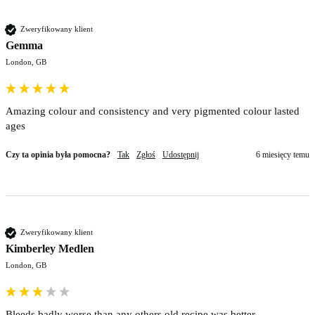
Zweryfikowany klient
Gemma
London, GB
Amazing colour and consistency and very pigmented colour lasted 
ages
Czy ta opinia była pomocna?
Tak
Zgłoś
Udostępnij
6 miesięcy temu
Zweryfikowany klient
Kimberley Medlen
London, GB
Bleeds badly worse than any others old recipe was better 