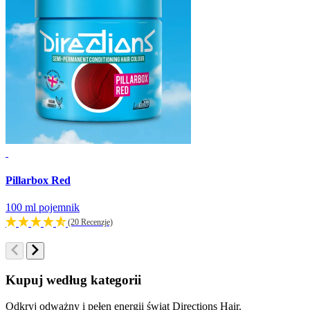
Pillarbox Red
T
100 ml pojemnik
1
(20 Recenzje)
Kupuj według kategorii
Odkryj odważny i pełen energii świat Directions Hair.