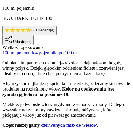
Informacje o produkcie
100 ml pojemnik
SKU: DARK-TULIP-100
(20 Recenzje)
Udostępnij
Wielkość opakowania
100 ml pojemnik
4 pojemniki po 100 ml
Description
Odmiana tulipanu: ten ciemniejszy kolor nadaje włosom bogaty,
winny połysk. Dzięki głębokim odcieniom fioletu i czerwieni jest
idealny dla osób, które chcą pokryć niemal każdą bazę.
Aby uzyskać najbardziej spektakularne efekty, zalecamy stosowanie
produktu na rozjaśnione włosy.
Kolor na opakowaniu jest
symulacją koloru na poziomie 10.
Miękkie, jedwabiste włosy nigdy nie wychodzą z mody. Dlatego
wszystkie nasze kolory zawierają formułę odżywczą, która
pielęgnuje włosy już od pierwszego zastosowania.
Część naszej gamy
czerwonych farb do włosów
.