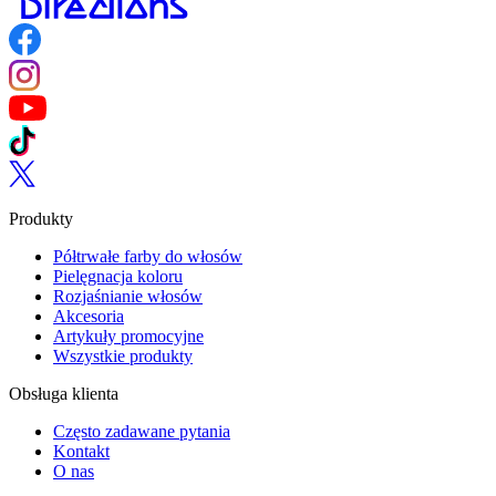
Follow us on Facebook
Follow us on Instagram
Follow us on YouTube
Follow us on TikTok
Follow us on Twitter
Produkty
Półtrwałe farby do włosów
Pielęgnacja koloru
Rozjaśnianie włosów
Akcesoria
Artykuły promocyjne
Wszystkie produkty
Obsługa klienta
Często zadawane pytania
Kontakt
O nas