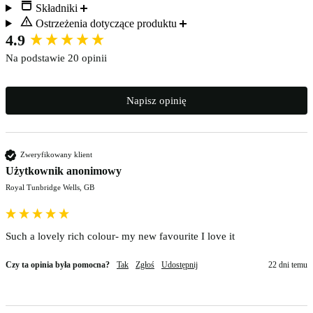
Składniki
Ostrzeżenia dotyczące produktu
New content loaded
4.9
Na podstawie 20 opinii
Napisz opinię
Zweryfikowany klient
Użytkownik anonimowy
Royal Tunbridge Wells, GB
Such a lovely rich colour- my new favourite I love it 
Czy ta opinia była pomocna?
Tak
Zgłoś
Udostępnij
22 dni temu