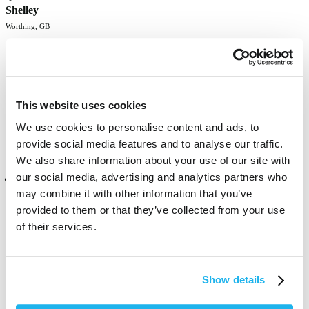
Shelley
Worthing, GB
my new go-to colour. looks great with tanned skin
Czy ta opinia była pomocna?
Tak
Zgłoś
Udostępnij
10 miesięcy temu
This website uses cookies
We use cookies to personalise content and ads, to
provide social media features and to analyse our traffic.
We also share information about your use of our site with
our social media, advertising and analytics partners who
Zweryfikowany klient
may combine it with other information that you’ve
Steph Camilleri
provided to them or that they’ve collected from your use
Qormi, MT
of their services.
The best hair toners ever!
Show details
Czy ta opinia była pomocna?
Tak
Zgłoś
Udostępnij
10 miesięcy temu