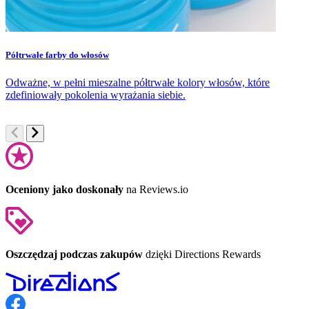
Półtrwałe farby do włosów
P
Odważne, w pełni mieszalne półtrwałe kolory włosów, które
S
zdefiniowały pokolenia wyrażania siebie.
t
Oceniony jako doskonały
na Reviews.io
Oszczędzaj podczas zakupów
dzięki Directions Rewards
Follow us on Facebook