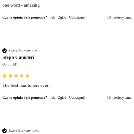
one word - amazing
Czy ta opinia była pomocna?
Tak
Zgłoś
Udostępnij
10 miesięcy temu
Zweryfikowany klient
Steph Camilleri
Qormi, MT
The best hair toners ever!
Czy ta opinia była pomocna?
Tak
Zgłoś
Udostępnij
10 miesięcy temu
Zweryfikowany klient