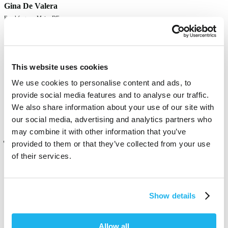
Gina De Valera
Frankfurt am Main, DE
Very lovely dye, applies well and isn't as harsh as a "true" black. Has 
both blue and red undertones to even it out and fades nicely. 
This website uses cookies
We use cookies to personalise content and ads, to
Czy ta opinia była pomocna?
Tak
Zgłoś
Udostępnij
11 miesięcy temu
provide social media features and to analyse our traffic.
We also share information about your use of our site with
our social media, advertising and analytics partners who
may combine it with other information that you’ve
Zweryfikowany klient
provided to them or that they’ve collected from your use
Jax
of their services.
Hartlepool, GB
Show details
Strong colour lasts well
Czy ta opinia była pomocna?
Tak
Zgłoś
Udostępnij
rok temu
Allow all