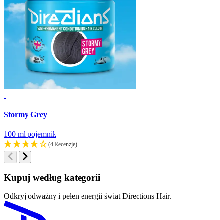
Stormy Grey
S
100 ml pojemnik
1
(4 Recenzje)
Kupuj według kategorii
Odkryj odważny i pełen energii świat Directions Hair.