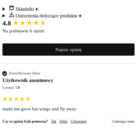
Składniki
Ostrzeżenia dotyczące produktu
New content loaded
4.8
Na podstawie 6 opinii
Napisz opinię
Zweryfikowany klient
Użytkownik anonimowy
London, GB
made me grow bat wings and fly away
Czy ta opinia była pomocna?
Tak
Zgłoś
Udostępnij
3 miesiące temu