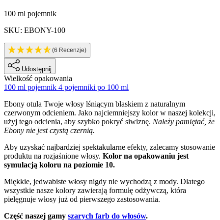
Informacje o produkcie
100 ml pojemnik
SKU: EBONY-100
(6 Recenzje)
Udostępnij
Wielkość opakowania
100 ml pojemnik
4 pojemniki po 100 ml
Description
Ebony otula Twoje włosy lśniącym blaskiem z naturalnym
czerwonym odcieniem. Jako najciemniejszy kolor w naszej kolekcji,
użyj tego odcienia, aby szybko pokryć siwiznę.
Należy pamiętać, że
Ebony nie jest czystą czernią.
Aby uzyskać najbardziej spektakularne efekty, zalecamy stosowanie
produktu na rozjaśnione włosy.
Kolor na opakowaniu jest
symulacją koloru na poziomie 10.
Miękkie, jedwabiste włosy nigdy nie wychodzą z mody. Dlatego
wszystkie nasze kolory zawierają formułę odżywczą, która
pielęgnuje włosy już od pierwszego zastosowania.
Część naszej gamy
szarych farb do włosów
.