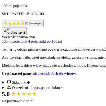
Informacje o produkcie
100 ml pojemnik
SKU: PASTEL-BLUE-100
(2 Recenzje)
Udostępnij
Wielkość opakowania
100 ml pojemnik
4 pojemniki po 100 ml
Description
Ten jasny odcień niebieskiego podkreśla cudowne zimowe barwy, kt
Aby uzyskać najbardziej spektakularne efekty, zalecamy stosowanie 
Miękkie, jedwabiste włosy nigdy nie wychodzą z mody. Dlatego wszys
Część naszej gamy
niebieskich farb do włosów
.
Składniki
Ostrzeżenia dotyczące produktu
New content loaded
5.0
Na podstawie 2 opinii