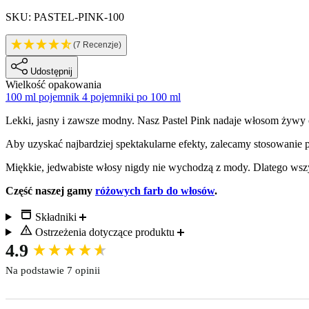
SKU: PASTEL-PINK-100
(7 Recenzje)
Udostępnij
Wielkość opakowania
100 ml pojemnik
4 pojemniki po 100 ml
Description
Lekki, jasny i zawsze modny. Nasz Pastel Pink nadaje włosom żywy 
Aby uzyskać najbardziej spektakularne efekty, zalecamy stosowanie 
Miękkie, jedwabiste włosy nigdy nie wychodzą z mody. Dlatego wszys
Część naszej gamy
różowych farb do włosów
.
Składniki
Ostrzeżenia dotyczące produktu
New content loaded
4.9
Na podstawie 7 opinii