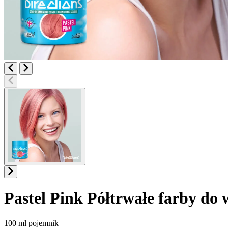
Pastel Pink
Półtrwałe farby do 
Informacje o produkcie
100 ml pojemnik