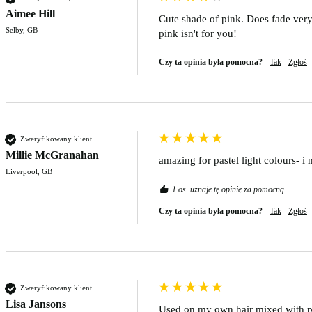
Aimee Hill
Cute shade of pink. Does fade very 
Selby, GB
pink isn't for you! 
Czy ta opinia była pomocna?
Tak
Zgłoś
Zweryfikowany klient
Millie McGranahan
amazing for pastel light colours- i 
Liverpool, GB
1 os. uznaje tę opinię za pomocną
Czy ta opinia była pomocna?
Tak
Zgłoś
Zweryfikowany klient
Lisa Jansons
Used on my own hair mixed with past