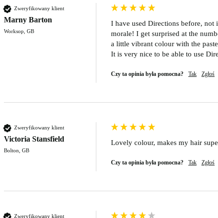
Zweryfikowany klient
Marny Barton
I have used Directions before, not 
Worksop, GB
morale! I get surprised at the num
a little vibrant colour with the pastel
It is very nice to be able to use Dir
Czy ta opinia była pomocna?
Tak
Zgłoś
Zweryfikowany klient
Victoria Stansfield
Lovely colour, makes my hair supe
Bolton, GB
Czy ta opinia była pomocna?
Tak
Zgłoś
Zweryfikowany klient