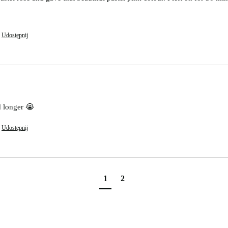
Udostępnij
ed longer 😭
Udostępnij
1
2