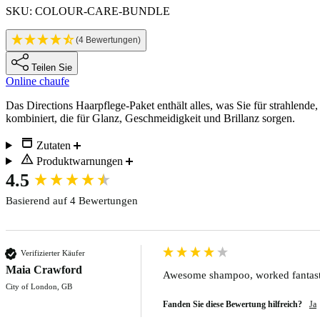
SKU: COLOUR-CARE-BUNDLE
(4 Bewertungen)
Teilen Sie
Online chaufe
Description
Das Directions Haarpflege-Paket enthält alles, was Sie für strahl
kombiniert, die für Glanz, Geschmeidigkeit und Brillanz sorgen.
Zutaten
Produktwarnungen
New content loaded
4.5
Basierend auf 4 Bewertungen
Verifizierter Käufer
Maia Crawford
Awesome shampoo, worked fantastic
City of London, GB
Fanden Sie diese Bewertung hilfreich?
Ja