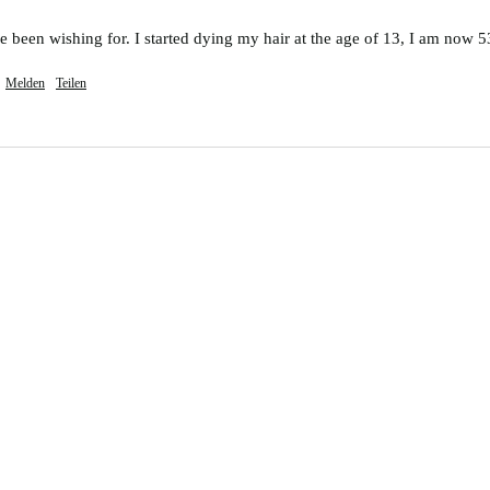
 been wishing for. I started dying my hair at the age of 13, I am now 5
Melden
Teilen