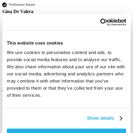
Verifizierter Käufer
Gina De Valera
Frankfurt am Main, DE
Very lovely dye, applies well and isn't as harsh as a "true" black. Has 
This website uses cookies
both blue and red undertones to even it out and fades nicely. 
We use cookies to personalise content and ads, to
Fanden Sie diese Bewertung hilfreich?
Ja
Melden
Teilen
vor 11 Monaten
provide social media features and to analyse our traffic.
We also share information about your use of our site with
our social media, advertising and analytics partners who
may combine it with other information that you’ve
provided to them or that they’ve collected from your use
Verifizierter Käufer
of their services.
Jax
Hartlepool, GB
Show details
Strong colour lasts well