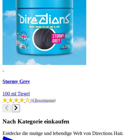
Stormy Grey
S
100 ml Tiegel
1
(4 Bewertungen)
Nach Kategorie einkaufen
Entdecke die mutige und lebendige Welt von Directions Hair.