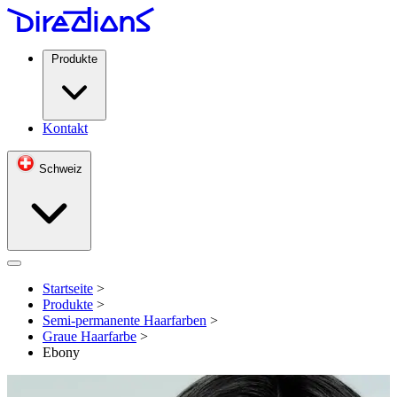
Produkte
Kontakt
Schweiz
Open menu
Startseite
>
Produkte
>
Semi-permanente Haarfarben
>
Graue Haarfarbe
>
Ebony