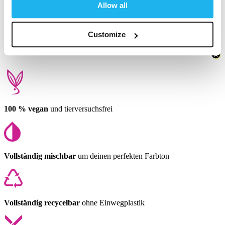
Allow all
Fanden Sie diese Bewertung hilfreich?
Ja
Melden
Teilen
vor 12 Monaten
Customize
100 % vegan
und tierversuchsfrei
Vollständig mischbar
um deinen perfekten Farbton
Vollständig recycelbar
ohne Einwegplastik