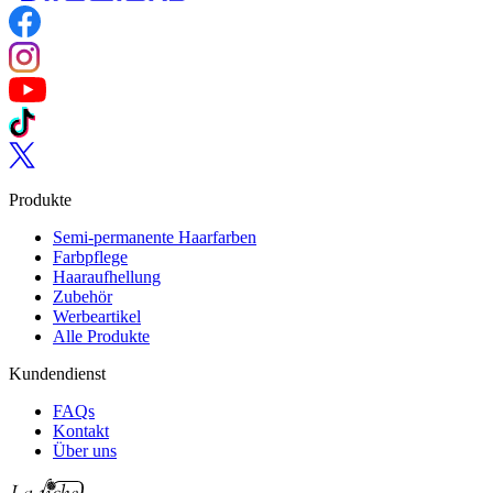
Follow us on Facebook
Follow us on Instagram
Follow us on YouTube
Follow us on TikTok
Follow us on Twitter
Produkte
Semi-permanente Haarfarben
Farbpflege
Haaraufhellung
Zubehör
Werbeartikel
Alle Produkte
Kundendienst
FAQs
Kontakt
Über uns