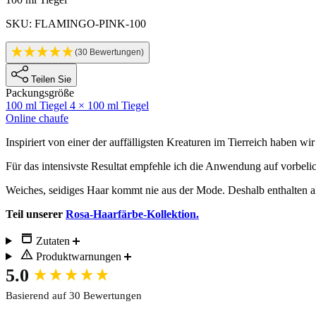
Produktinformatione
SKU: FLAMINGO-PINK-100
(30 Bewertungen)
Teilen Sie
Packungsgröße
100 ml Tiegel
4 × 100 ml Tiegel
Online chaufe
Description
Inspiriert von einer der auffälligsten Kreaturen im Tierreich haben wir
Für das intensivste Resultat empfehle ich die Anwendung auf vorbeli
Weiches, seidiges Haar kommt nie aus der Mode. Deshalb enthalten a
Teil unserer
Rosa-Haarfärbe-Kollektion.
Zutaten
Produktwarnungen
New content loaded
5.0
Basierend auf 30 Bewertungen