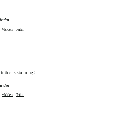
funden.
Melden
Teilen
r this is stunning! 
funden.
Melden
Teilen