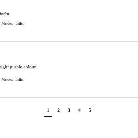
funden.
Melden
Teilen
right purple colour 
Melden
Teilen
1
2
3
4
5