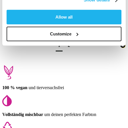
Love mixing lilac and lavender together 
Allow all
Fanden Sie diese Bewertung hilfreich?
Ja
Melden
Teilen
vor 12 Monaten
Customize
1
2
100 % vegan
und tierversuchsfrei
Vollständig mischbar
um deinen perfekten Farbton