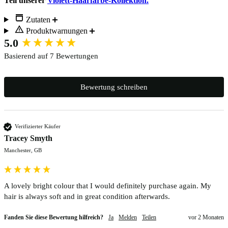
Teil unserer
Violett-Haarfärbe-Kollektion.
Zutaten
Produktwarnungen
New content loaded
5.0
Basierend auf 7 Bewertungen
Bewertung schreiben
Verifizierter Käufer
Tracey Smyth
Manchester, GB
A lovely bright colour that I would definitely purchase again. My 
hair is always soft and in great condition afterwards.
Fanden Sie diese Bewertung hilfreich?
Ja
Melden
Teilen
vor 2 Monaten