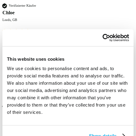
Verifizierter Käufer
Chloe
Leeds, GB
Pretty pastel colour.  Will come out lighter so if that's not what you 
are looking for go for a darker purple.  This pulls more pink purple 
and I love mixing it with a cool toned purple.  Thickness is great, 
This website uses cookies
easy to apply but I do prefer to put it on dry hair.
We use cookies to personalise content and ads, to
Fanden Sie diese Bewertung hilfreich?
Ja
Melden
Teilen
vor 12 Monaten
provide social media features and to analyse our traffic.
We also share information about your use of our site with
our social media, advertising and analytics partners who
may combine it with other information that you’ve
provided to them or that they’ve collected from your use
Verifizierter Käufer
of their services.
Alexandra
Bromyard, GB
Show details