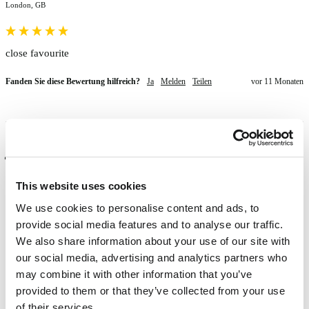
London, GB
close favourite
Fanden Sie diese Bewertung hilfreich?
Ja
Melden
Teilen
vor 11 Monaten
Verifizierter Käufer
Anonym
This website uses cookies
Schwechat, AT
We use cookies to personalise content and ads, to
provide social media features and to analyse our traffic.
Haven't used it yet, but I'm obsessed with how unique this shade 
We also share information about your use of our site with
looks!!
our social media, advertising and analytics partners who
may combine it with other information that you’ve
Fanden Sie diese Bewertung hilfreich?
Ja
Melden
Teilen
vor 12 Monaten
provided to them or that they’ve collected from your use
of their services.