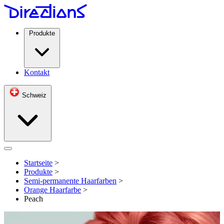
Produkte
Kontakt
Schweiz
Open menu
Startseite
>
Produkte
>
Semi-permanente Haarfarben
>
Orange Haarfarbe
>
Peach