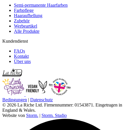
Semi-permanente Haarfarben
Farbpflege
Haaraufhellung
Zubehör
Werbeartikel
Alle Produkte
Kundendienst
FAQs
Kontakt
Über uns
Bedingungen
|
Datenschutz
© 2026 La Riche Ltd. Firmennummer: 01543871. Eingetragen in
England & Wales.
Website von
Storm.
|
Storm. Studio
L