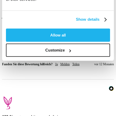
Verifizierter Käufer
Show details
Caitlin
Felling, GB
Allow all
Pretty salmon type colour, i mixed it with lavender and got a very 
Customize
pretty pastel pink
Fanden Sie diese Bewertung hilfreich?
Ja
Melden
Teilen
vor 12 Monaten