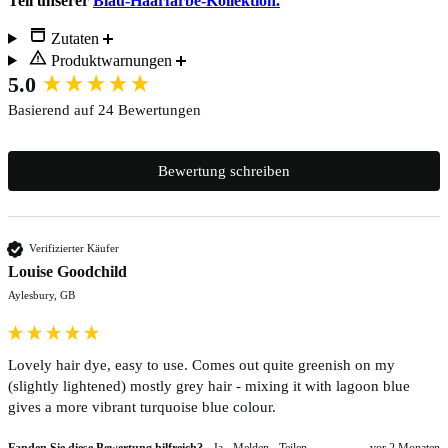
Teil unserer
Blau-Haarfärbe-Kollektion.
Zutaten
Produktwarnungen
New content loaded
5.0
Basierend auf 24 Bewertungen
Bewertung schreiben
Verifizierter Käufer
Louise Goodchild
Aylesbury, GB
Lovely hair dye, easy to use. Comes out quite greenish on my 
(slightly lightened) mostly grey hair - mixing it with lagoon blue 
gives a more vibrant turquoise blue colour.
Fanden Sie diese Bewertung hilfreich?
Ja
Melden
Teilen
vor 2 Monaten