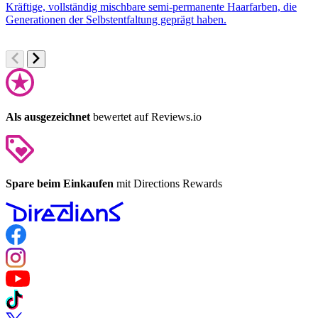
Kräftige, vollständig mischbare semi-permanente Haarfarben, die
S
Generationen der Selbstentfaltung geprägt haben.
F
Als ausgezeichnet
bewertet auf Reviews.io
Spare beim Einkaufen
mit Directions Rewards
Follow us on Facebook
Follow us on Instagram
Follow us on YouTube
Follow us on TikTok
Follow us on Twitter