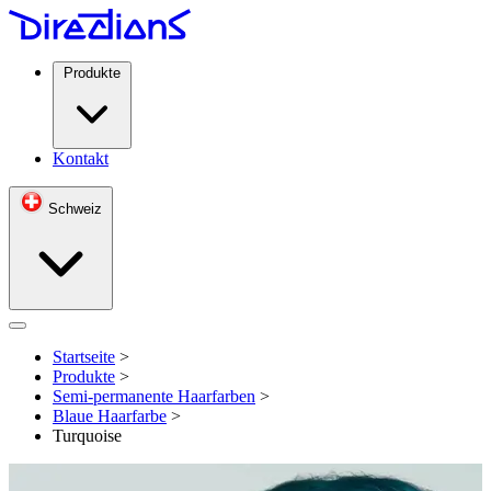
Produkte
Kontakt
Schweiz
Open menu
Startseite
>
Produkte
>
Semi-permanente Haarfarben
>
Blaue Haarfarbe
>
Turquoise