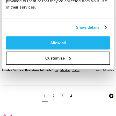
provided to them or that they’ve collected from your use
of their services.
Verifizierter Käufer
Anonym
Show details
Dublin, IE
Allow all
Haven't used this yet as im still experimenting with a new colour, but 
I cant wait to use Turqoise to bring me back to ny signature cool-
Customize
toned look!
Fanden Sie diese Bewertung hilfreich?
Ja
Melden
Teilen
vor 5 Monaten
1
2
3
4