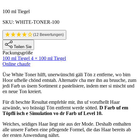
Produktinformatione
100 ml Tiegel
SKU: WHITE-TONER-100
(12 Bewertungen)
Teilen Sie
Packungsgröße
100 ml Tiegel
4 × 100 ml Tiegel
Online chaufe
Description
Üse White Toner hilft, unerwünschti gäli Tön z entferne, wo bim
Hoor ufhelle chönd entstah. Alternativ cha mer ihn au bruuche, zum
jedi Farb us üsem Sortiment z pastelisiere, indem mer si mischt und
en neue Ton kreiert.
Für di beschte Resultat empfehle mir, ihn uf vorufhellt Haar
azwände, wo brässigi Tön entfernt werde sötted.
D Farb uf em
Töpfli isch e Simulation vo dr Farb uf Level 10.
Weiches, seidiges Haar liegt nie aus der Mode. Deshalb enthalten
alle unsere Farben eine pflegende Formel, die das Haar bereits ab
der ersten Anwendung nährt.