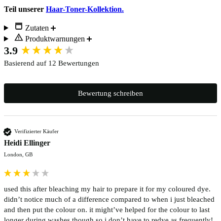
Teil unserer
Haar-Toner-Kollektion.
Zutaten
Produktwarnungen
New content loaded
3.9
Basierend auf 12 Bewertungen
Bewertung schreiben
Verifizierter Käufer
Heidi Ellinger
London, GB
used this after bleaching my hair to prepare it for my coloured dye. 
didn’t notice much of a difference compared to when i just bleached 
and then put the colour on. it might’ve helped for the colour to last 
longer during washes though so i don’t have to redye as frequently! 