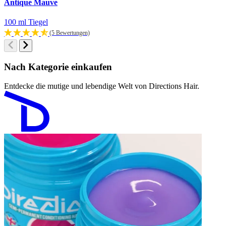
Antique Mauve
W
100 ml Tiegel
1
(5 Bewertungen)
Nach Kategorie einkaufen
Entdecke die mutige und lebendige Welt von Directions Hair.