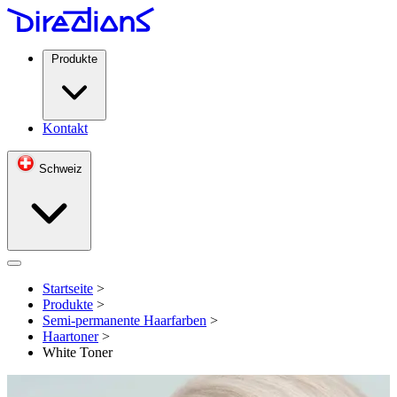
Produkte
Kontakt
Schweiz
Open menu
Startseite
>
Produkte
>
Semi-permanente Haarfarben
>
Haartoner
>
White Toner