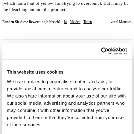
(which has a hint of yellow I am trying to overcome). But it may be 
the bleaching and not the product.
Fanden Sie diese Bewertung hilfreich?
Ja
Melden
Teilen
vor 9 Monaten
Verifizierter Käufer
Sarah
London, GB
This website uses cookies
We use cookies to personalise content and ads, to
provide social media features and to analyse our traffic.
Works as expected 
We also share information about your use of our site with
Fanden Sie diese Bewertung hilfreich?
Ja
Melden
Teilen
vor 9 Monaten
our social media, advertising and analytics partners who
may combine it with other information that you’ve
provided to them or that they’ve collected from your use
of their services.