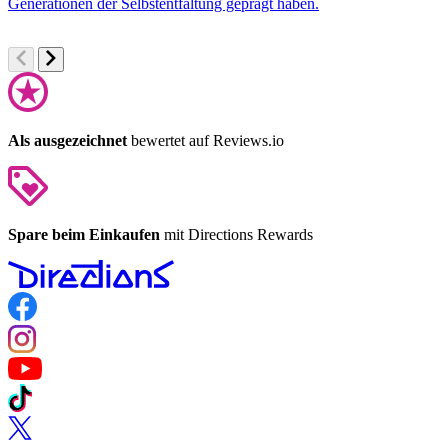
Generationen der Selbstentfaltung geprägt haben.
F
Als ausgezeichnet
bewertet auf Reviews.io
Spare beim Einkaufen
mit Directions Rewards
Follow us on Facebook
Follow us on Instagram
Follow us on YouTube
Follow us on TikTok
Follow us on Twitter