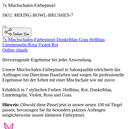
Produktinformatione
7x Mischschalen-Färbepinsel
SKU: MIXING-BOWL-BRUSHES-7
Teilen Sie
7x Mischschalen-Färbepinsel
Dunkelblau
Grau
Hellblau
Limettengrün
Rosa
Violett
Rot
Online chaufe
Description
Hervorragende Ergebnisse bei jeder Anwendung.
Unsere Mischschalen-Färbepinsel in Salonqualität erleichtern das
Auftragen von Directions Haarfarben und sorgen für professionelle
Ergebnisse bei der Arbeit mit einer Mischschale wie nie zuvor.
Erhältlich in 7 stylischen Farben: Hellblau, Rot, Dunkelblau,
Limettengrün, Violett, Rosa und Grau.
Hinweis:
Obwohl diese Pinsel jetzt in unsere neuen 100 ml Tiegel
passen, bevorzugen Sie für besonders präzises Auftragen
möglicherweise unsere kleineren Färbepinsel.