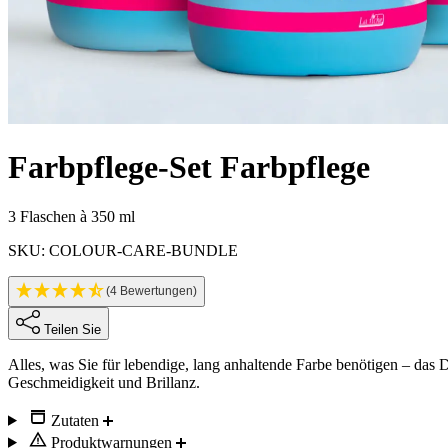
Farbpflege-Set
Farbpflege
Produktinformationen
3 Flaschen à 350 ml
SKU: COLOUR-CARE-BUNDLE
(4 Bewertungen)
Teilen Sie
Description
Alles, was Sie für lebendige, lang anhaltende Farbe benötigen – da
Geschmeidigkeit und Brillanz.
Zutaten
Produktwarnungen