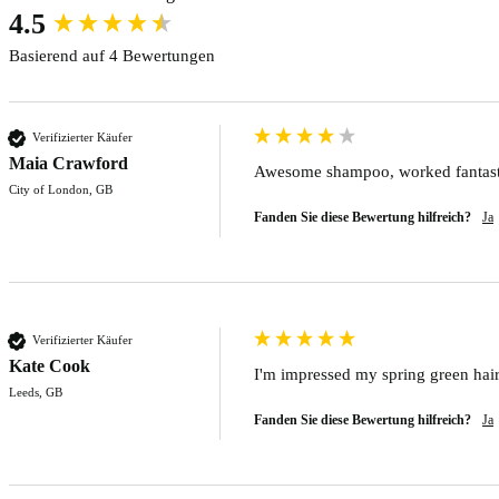
New content loaded
4.5
Basierend auf 4 Bewertungen
Verifizierter Käufer
Maia Crawford
Awesome shampoo, worked fantastic
City of London, GB
Fanden Sie diese Bewertung hilfreich?
Ja
Verifizierter Käufer
Kate Cook
I'm impressed my spring green hair 
Leeds, GB
Fanden Sie diese Bewertung hilfreich?
Ja