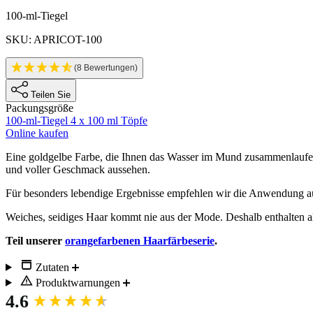
Produktinformationen
100-ml-Tiegel
SKU: APRICOT-100
(8 Bewertungen)
Teilen Sie
Packungsgröße
100-ml-Tiegel
4 x 100 ml Töpfe
Online kaufen
Description
Eine goldgelbe Farbe, die Ihnen das Wasser im Mund zusammenlaufen 
und voller Geschmack aussehen.
Für besonders lebendige Ergebnisse empfehlen wir die Anwendung a
Weiches, seidiges Haar kommt nie aus der Mode. Deshalb enthalten a
Teil unserer
orangefarbenen Haarfärbeserie
.
Zutaten
Produktwarnungen
New content loaded
4.6