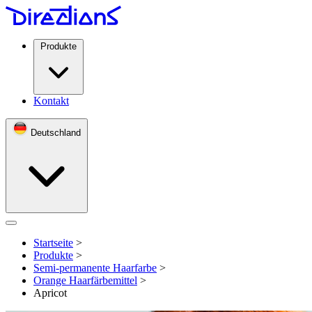
Produkte
Kontakt
Deutschland
Open menu
Startseite
>
Produkte
>
Semi-permanente Haarfarbe
>
Orange Haarfärbemittel
>
Apricot