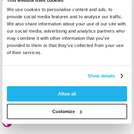
This website uses cookies
Mark
We use cookies to personalise content and ads, to
Stevenage, GB
provide social media features and to analyse our traffic.
We also share information about your use of our site with
our social media, advertising and analytics partners who
Love this colour - so bright but so suttle - thank you
may combine it with other information that you’ve
provided to them or that they’ve collected from your use
Fanden Sie diese Bewertung hilfreich?
Ja
Melden
Teilen
vor einem Jahr
of their services.
Show details
Allow all
100% vegan
und frei von Tierquälerei
Customize