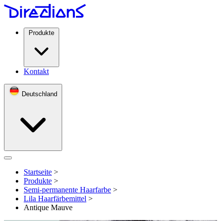
Produkte
Kontakt
Deutschland
Open menu
Startseite
>
Produkte
>
Semi-permanente Haarfarbe
>
Lila Haarfärbemittel
>
Antique Mauve