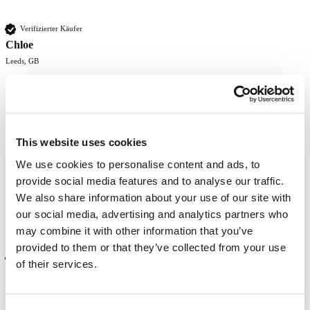
Verifizierter Käufer
Chloe
Leeds, GB
Pretty pastel colour.  Will come out lighter so if that's not what you 
are looking for go for a darker purple.  This pulls more pink purple 
and I love mixing it with a cool toned purple.  Thickness is great, 
This website uses cookies
easy to apply but I do prefer to put it on dry hair.
We use cookies to personalise content and ads, to
provide social media features and to analyse our traffic.
Fanden Sie diese Bewertung hilfreich?
Ja
Melden
Teilen
vor 12 Monaten
We also share information about your use of our site with
our social media, advertising and analytics partners who
may combine it with other information that you’ve
provided to them or that they’ve collected from your use
Verifizierter Käufer
of their services.
Alexandra
Bromyard, GB