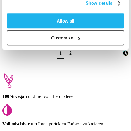
Show details
Love mixing lilac and lavender together 
Allow all
Fanden Sie diese Bewertung hilfreich?
Ja
Melden
Teilen
vor 12 Monaten
Customize
1
2
100% vegan
und frei von Tierquälerei
Voll mischbar
um Ihren perfekten Farbton zu kreieren