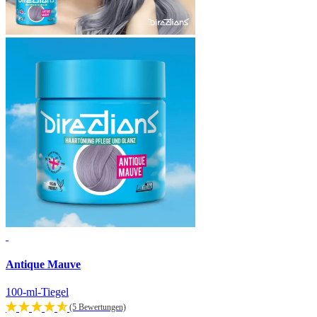
Antique Mauve
V
100-ml-Tiegel
1
(5 Bewertungen)