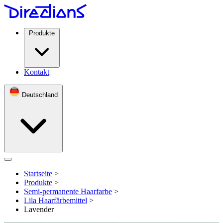
Produkte
Kontakt
Deutschland
Open menu
Startseite
>
Produkte
>
Semi-permanente Haarfarbe
>
Lila Haarfärbemittel
>
Lavender