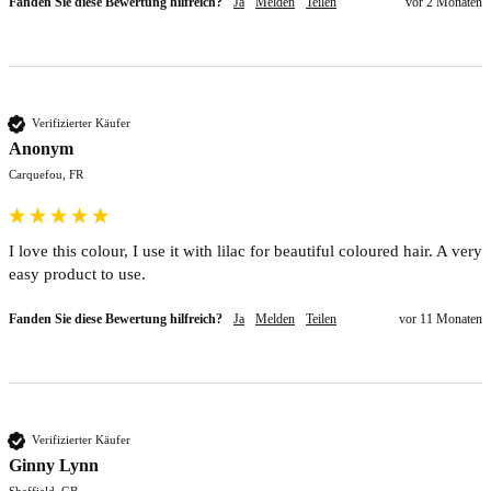
Fanden Sie diese Bewertung hilfreich?
Ja
Melden
Teilen
vor 2 Monaten
Verifizierter Käufer
Anonym
Carquefou, FR
I love this colour, I use it with lilac for beautiful coloured hair. A very 
easy product to use.
Fanden Sie diese Bewertung hilfreich?
Ja
Melden
Teilen
vor 11 Monaten
Verifizierter Käufer
Ginny Lynn
Sheffield, GB