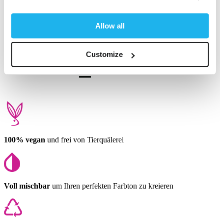
Fanden Sie diese Bewertung hilfreich?
Ja
Melden
Teilen
vor 10 Monaten
Allow all
Customize
1
2
3
4
100% vegan
und frei von Tierquälerei
Voll mischbar
um Ihren perfekten Farbton zu kreieren