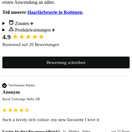
ersten Anwendung an nährt.
Teil unserer
Haarfärbeserie in Rottönen
.
Zutaten
Produktwarnungen
New content loaded
4.9
Basierend auf 20 Bewertungen
Bewertung schreiben
Verifizierter Käufer
Anonym
Royal Tunbridge Wells, GB
Such a lovely rich colour- my new favourite I love it 
Fanden Sie diese Bewertung hilfreich?
Ja
Melden
Teilen
vor 22 Tagen