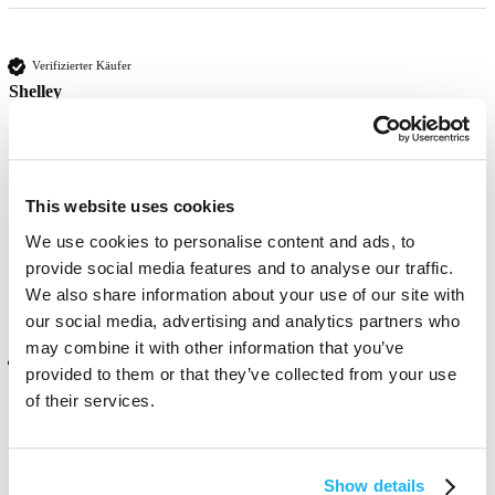
Verifizierter Käufer
Shelley
Worthing, GB
my new go-to colour. looks great with tanned skin
This website uses cookies
We use cookies to personalise content and ads, to
Fanden Sie diese Bewertung hilfreich?
Ja
Melden
Teilen
vor 10 Monaten
provide social media features and to analyse our traffic.
We also share information about your use of our site with
our social media, advertising and analytics partners who
may combine it with other information that you’ve
Verifizierter Käufer
provided to them or that they’ve collected from your use
Steph Camilleri
of their services.
Qormi, MT
Show details
The best hair toners ever!