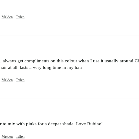
Melden
Teilen
lways get compliments on this colour when I use it usually around Chris
air at all. lasts a very long time in my hair 
Melden
Teilen
ur to mix with pinks for a deeper shade. Love Rubine!
Melden
Teilen