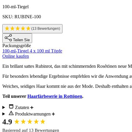
Produktinformationen
100-ml-Tiegel
SKU: RUBINE-100
(13 Bewertungen)
Teilen Sie
Packungsgröße
100-ml-Tiegel
4 x 100 ml Töpfe
Online kaufen
Description
Ein brillant sattes Rubinrot, das mit schimmernden Rosétönen neue Ma
Für besonders lebendige Ergebnisse empfehlen wir die Anwendung a
Weiches, seidiges Haar kommt nie aus der Mode. Deshalb enthalten a
Teil unserer
Haarfärbeserie in Rottönen
.
Zutaten
Produktwarnungen
New content loaded
4.9
Basierend auf 13 Bewertungen