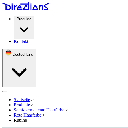
Produkte
Kontakt
Deutschland
Open menu
Startseite
>
Produkte
>
Semi-permanente Haarfarbe
>
Rote Haarfarbe
>
Rubine