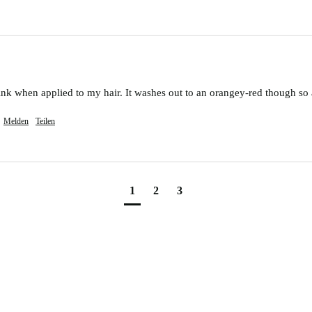
nk when applied to my hair. It washes out to an orangey-red though so a
Melden
Teilen
1
2
3