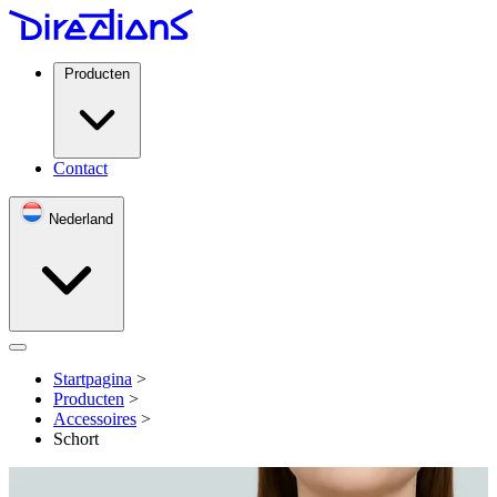
Producten
Contact
Nederland
Open menu
Startpagina
>
Producten
>
Accessoires
>
Schort