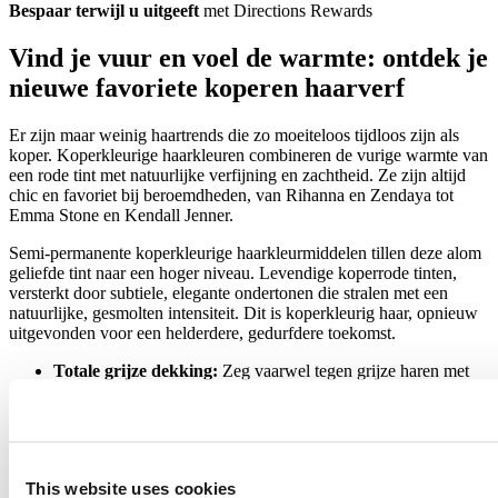
Bespaar terwijl u uitgeeft
met Directions Rewards
Vind je vuur en voel de warmte: ontdek je
nieuwe favoriete koperen haarverf
Er zijn maar weinig haartrends die zo moeiteloos tijdloos zijn als
koper. Koperkleurige haarkleuren combineren de vurige warmte van
een rode tint met natuurlijke verfijning en zachtheid. Ze zijn altijd
chic en favoriet bij beroemdheden, van Rihanna en Zendaya tot
Emma Stone en Kendall Jenner.
Semi-permanente koperkleurige haarkleurmiddelen tillen deze alom
geliefde tint naar een hoger niveau. Levendige koperrode tinten,
versterkt door subtiele, elegante ondertonen die stralen met een
natuurlijke, gesmolten intensiteit. Dit is koperkleurig haar, opnieuw
uitgevonden voor een helderdere, gedurfdere toekomst.
Totale grijze dekking:
Zeg vaarwel tegen grijze haren met
een gladde, gelijkmatige koperkleur van de wortel tot de punt
– perfect voor uitgroei of naadloze overgangen.
Verzorging terwijl u kleurt:
Onze voedende, veganistische
koperen haarkleurmiddelen zijn zacht voor uw haar en zorgen
elke keer weer voor een zacht, handelbaar en gezond ogend
This website uses cookies
resultaat.