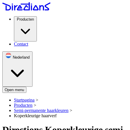
Producten
Contact
Nederland
Open menu
Startpagina
>
Producten
>
Semi-permanente haarkleuren
>
Koperkleurige haarverf
Directions Koperkleurige semi-