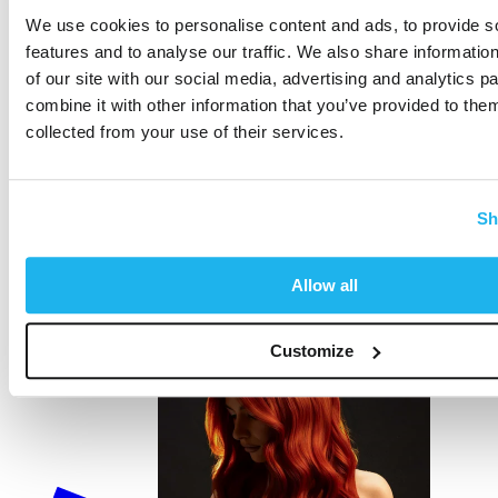
Salonwaardige glans:
Onze kopertinten zijn speciaal
We use cookies to personalise content and ads, to provide s
samengesteld om een glanzende, moderne look te creëren die
features and to analyse our traffic. We also share informatio
de natuurlijke dimensie van uw haar versterkt.
of our site with our social media, advertising and analytics 
Of je nu je natuurlijke oranje-koperkleurige tinten wilt opfrissen, de
combine it with other information that you’ve provided to them
levendigheid ervan tussen twee salonbezoeken door wilt aanvullen
of een totaal nieuwe tint wilt ontdekken: met Directions heb je de
collected from your use of their services.
controle over je look.
Kies ervoor om de warmte te omarmen. Kies ervoor om de
gloed te voelen. Kies Directions koperen haarverf – onderdeel
Sh
van ons
Rich Naturals-assortiment
.
DIRECTIONS KOPER: Zoals te zien bij jou
Allow all
Customize