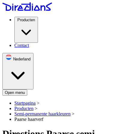
Producten
Contact
Nederland
Open menu
Startpagina
>
Producten
>
Semi-permanente haarkleuren
>
Paarse haarverf
Directions Paarse semi-