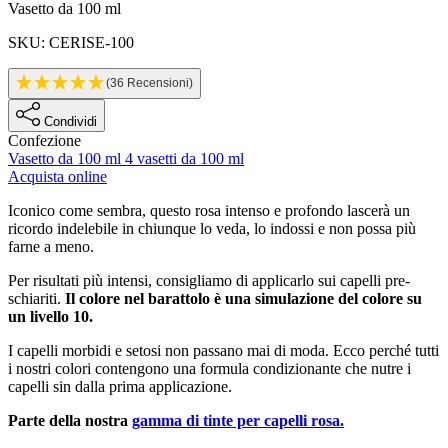
Informazioni sul prodotto
Vasetto da 100 ml
SKU: CERISE-100
(36 Recensioni)
Condividi
Confezione
Vasetto da 100 ml
4 vasetti da 100 ml
Acquista online
Description
Iconico come sembra, questo rosa intenso e profondo lascerà un
ricordo indelebile in chiunque lo veda, lo indossi e non possa più
farne a meno.
Per risultati più intensi, consigliamo di applicarlo sui capelli pre-
schiariti.
Il colore nel barattolo è una simulazione del colore su
un livello 10.
I capelli morbidi e setosi non passano mai di moda. Ecco perché tutti
i nostri colori contengono una formula condizionante che nutre i
capelli sin dalla prima applicazione.
Parte della nostra
gamma di tinte per capelli rosa.