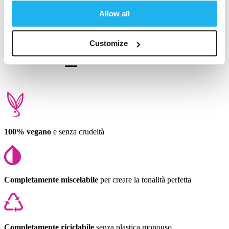
Questa recensione ti è stata utile?
Sì
Segnala
Condividi
4 mesi fa
Allow all
Customize
1
2
3
4
5
6
100% vegano
e senza crudeltà
Completamente miscelabile
per creare la tonalità perfetta
Completamente riciclabile
senza plastica monouso