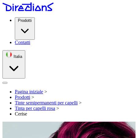
Prodotti
Contatti
Italia
Open menu
Pagina iniziale
>
Prodotti
>
Tinte semipermanenti per capelli
>
Tinta per capelli rosa
>
Cerise