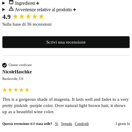
Ingredienti
Avvertenze relative al prodotto
New content loaded
4.9
Sulla base di 36 recensioni
Scrivi una recensione
Cliente verificato
NicoleHaschke
Bartlesville, US
This is a gorgeous shade of magenta. It lasts well and fades to a very 
pretty pinkish -purple color. Over natural light brown hair, it shows 
up as a beautiful wine color.
Questa recensione ti è stata utile?
Sì
Segnala
Condividi
3 giorni fa