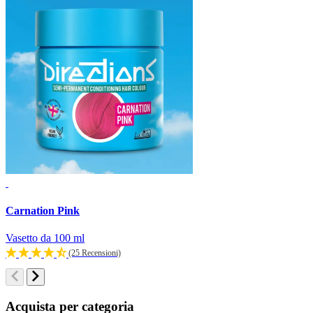
Carnation Pink
F
Vasetto da 100 ml
V
(25 Recensioni)
Acquista per categoria