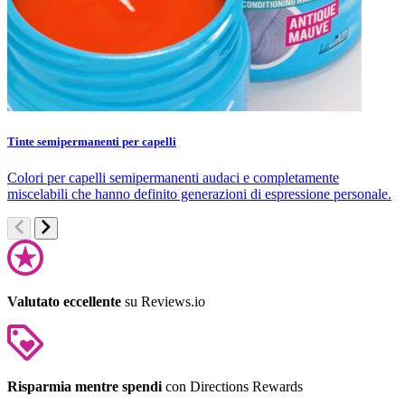
Tinte semipermanenti per capelli
C
Colori per capelli semipermanenti audaci e completamente
S
miscelabili che hanno definito generazioni di espressione personale.
d
Valutato eccellente
su Reviews.io
Risparmia mentre spendi
con Directions Rewards