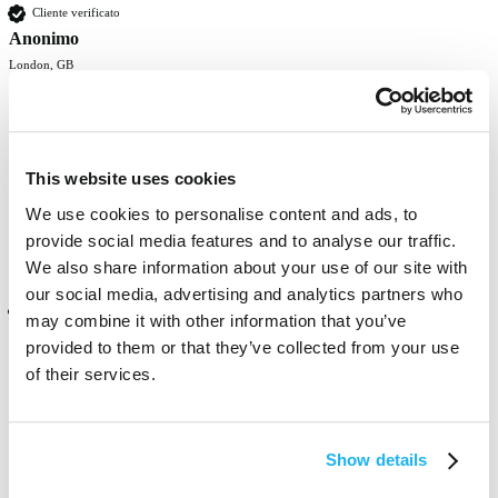
Cliente verificato
Anonimo
London, GB
Gorgeous bright colour! 
This website uses cookies
Questa recensione ti è stata utile?
Sì
Segnala
Condividi
3 mesi fa
We use cookies to personalise content and ads, to
provide social media features and to analyse our traffic.
We also share information about your use of our site with
our social media, advertising and analytics partners who
Cliente verificato
may combine it with other information that you’ve
Nikki de-lacy adams
provided to them or that they’ve collected from your use
London, GB
of their services.
I love this colour and get loads of compliaments. My go to colour. 
Show details
Xx