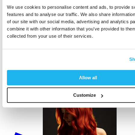
Lucentezza da salone:
le nostre tonalità rame sono
We use cookies to personalise content and ads, to provide s
appositamente formulate per donare un look brillante e
features and to analyse our traffic. We also share informatio
moderno che esalta la dimensione naturale dei tuoi capelli.
of our site with our social media, advertising and analytics 
Che tu voglia ravvivare i tuoi naturali toni arancione-ramati,
combine it with other information that you’ve provided to them
ravvivarne la vivacità tra una visita dal parrucchiere e l'altra o
esplorare una tonalità completamente nuova, con Directions hai il
collected from your use of their services.
controllo del tuo look.
Scegli di abbracciare il calore. Scegli di sentire il bagliore. Scegli
la tintura per capelli Directions Copper, parte della
Sh
nostra
gamma Rich Naturals
.
RAME: Come lo vedi su di te!
Allow all
Customize