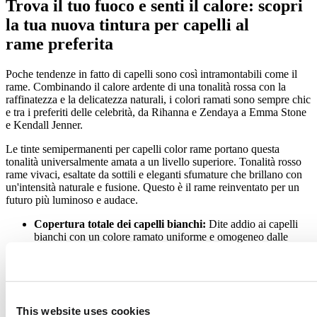
Trova il tuo fuoco e senti il calore: scopri
la tua nuova tintura per capelli al
rame preferita
Poche tendenze in fatto di capelli sono così intramontabili come il
rame. Combinando il calore ardente di una tonalità rossa con la
raffinatezza e la delicatezza naturali, i colori ramati sono sempre chic
e tra i preferiti delle celebrità, da Rihanna e Zendaya a Emma Stone
e Kendall Jenner.
Le tinte semipermanenti per capelli color rame portano questa
tonalità universalmente amata a un livello superiore. Tonalità rosso
rame vivaci, esaltate da sottili e eleganti sfumature che brillano con
un'intensità naturale e fusione. Questo è il rame reinventato per un
futuro più luminoso e audace.
Copertura totale dei capelli bianchi:
Dite addio ai capelli
bianchi con un colore ramato uniforme e omogeneo dalle
radici alle punte, perfetto per la ricrescita o per sfumature
senza soluzione di continuità.
Condiziona mentre tingi:
le nostre tinte per capelli al rame,
nutrienti e adatte ai vegani, sono delicate sui capelli e
garantiscono risultati morbidi, pettinabili e dall'aspetto sano
This website uses cookies
ogni volta.