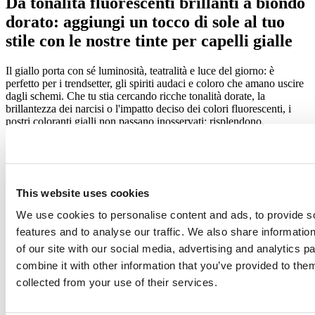
Da tonalità fluorescenti brillanti a biondo
dorato: aggiungi un tocco di sole al tuo
stile con le nostre tinte per capelli gialle
Il giallo porta con sé luminosità, teatralità e luce del giorno: è
perfetto per i trendsetter, gli spiriti audaci e coloro che amano uscire
dagli schemi. Che tu stia cercando ricche tonalità dorate, la
brillantezza dei narcisi o l'impatto deciso dei colori fluorescenti, i
nostri coloranti gialli non passano inosservati: risplendono.
Privo di sostanze chimiche aggressive e realizzato con una formula
vegana, Directions giallo dona un colore intenso e accattivante,
mantenendo i capelli morbidi, forti e pronti per l'estate. Dal morbido
senape al dorato sole, hai infinite possibilità per esprimere il tuo
This website uses cookies
umore, il tuo momento e la tua energia da protagonista.
We use cookies to personalise content and ads, to provide s
Scopri oggi stesso la nostra iconica collezione di colori gialli per
features and to analyse our traffic. We also share informatio
capelli che non passeranno inosservati e illumina ogni ambiente
come mai prima d'ora!
of our site with our social media, advertising and analytics 
combine it with other information that you’ve provided to them
Scegli un colore brillante senza compromessi. Scegli la tintura
per capelli giallo Directions.
collected from your use of their services.
DIRECTIONS GIALLO: Come visto su di te!