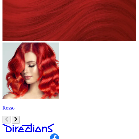
Rosso
A