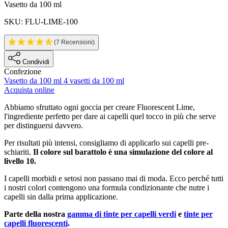
Informazioni sul prodotto
Vasetto da 100 ml
SKU: FLU-LIME-100
(7 Recensioni)
Condividi
Confezione
Vasetto da 100 ml
4 vasetti da 100 ml
Acquista online
Description
Abbiamo sfruttato ogni goccia per creare Fluorescent Lime,
l'ingrediente perfetto per dare ai capelli quel tocco in più che serve
per distinguersi davvero.
Per risultati più intensi, consigliamo di applicarlo sui capelli pre-
schiariti.
Il colore sul barattolo è una simulazione del colore al
livello 10.
I capelli morbidi e setosi non passano mai di moda. Ecco perché tutti
i nostri colori contengono una formula condizionante che nutre i
capelli sin dalla prima applicazione.
Parte della nostra
gamma di tinte per capelli verdi
e
tinte per
capelli fluorescenti
.