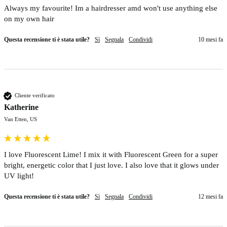
Always my favourite! Im a hairdresser amd won't use anything else 
on my own hair 
Questa recensione ti è stata utile?
Sì
Segnala
Condividi
10 mesi fa
Cliente verificato
Katherine
Van Etten, US
I love Fluorescent Lime! I mix it with Fluorescent Green for a super 
bright, energetic color that I just love. I also love that it glows under 
UV light!
Questa recensione ti è stata utile?
Sì
Segnala
Condividi
12 mesi fa