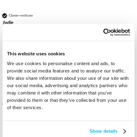
Cliente verificato
Jodie
Edinburgh, GB
Stunning colour been using this for years! Was to apply and colours 
This website uses cookies
great 
We use cookies to personalise content and ads, to
Questa recensione ti è stata utile?
Sì
Segnala
Condividi
un anno fa
provide social media features and to analyse our traffic.
We also share information about your use of our site with
our social media, advertising and analytics partners who
may combine it with other information that you’ve
provided to them or that they’ve collected from your use
Cliente verificato
of their services.
Janet
Oistins, BB
Show details