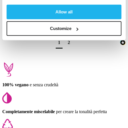
I'm not a big fan of greens but a twist of lime is just the ticket
Allow all
Questa recensione ti è stata utile?
Sì
Segnala
Condividi
un anno fa
Customize
1
2
100% vegano
e senza crudeltà
Completamente miscelabile
per creare la tonalità perfetta