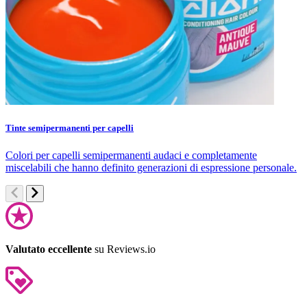
Tinte semipermanenti per capelli
C
Colori per capelli semipermanenti audaci e completamente
S
miscelabili che hanno definito generazioni di espressione personale.
d
Valutato eccellente
su Reviews.io