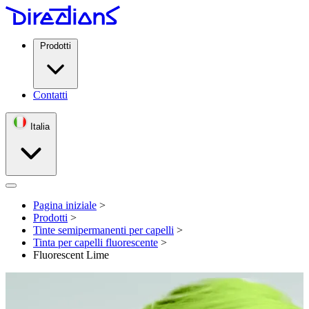
Prodotti
Contatti
Italia
Open menu
Pagina iniziale
>
Prodotti
>
Tinte semipermanenti per capelli
>
Tinta per capelli fluorescente
>
Fluorescent Lime