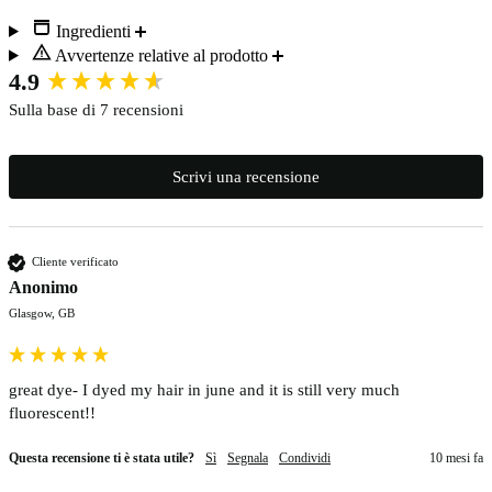
Ingredienti
Avvertenze relative al prodotto
New content loaded
4.9
Sulla base di 7 recensioni
Scrivi una recensione
Cliente verificato
Anonimo
Glasgow, GB
great dye- I dyed my hair in june and it is still very much 
fluorescent!!
Questa recensione ti è stata utile?
Sì
Segnala
Condividi
10 mesi fa