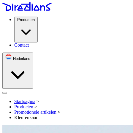
Producten
Contact
Nederland
Open menu
Startpagina
>
Producten
>
Promotionele artikelen
>
Kleurenkaart