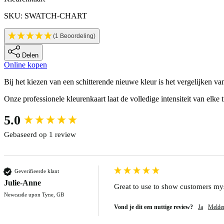
Productinformatie
SKU: SWATCH-CHART
(1 Beoordeling)
Delen
Online kopen
Description
Bij het kiezen van een schitterende nieuwe kleur is het vergelijken van 
Onze professionele kleurenkaart laat de volledige intensiteit van elke 
New content loaded
5.0
Gebaseerd op 1 review
Geverifieerde klant
Julie-Anne
Great to use to show customers myse
Newcastle upon Tyne, GB
Vond je dit een nuttige review?
Ja
Melde