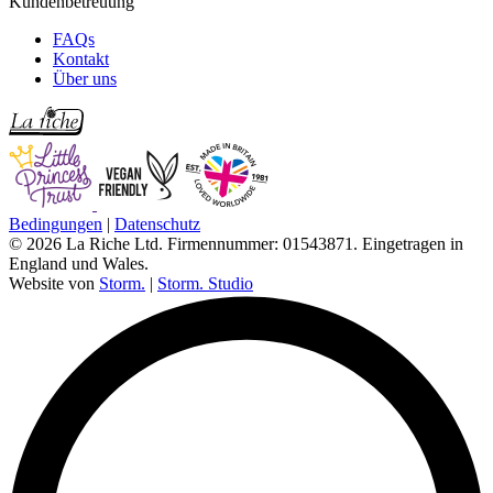
Kundenbetreuung
FAQs
Kontakt
Über uns
Bedingungen
|
Datenschutz
© 2026 La Riche Ltd. Firmennummer: 01543871. Eingetragen in
England und Wales.
Website von
Storm.
|
Storm. Studio
L