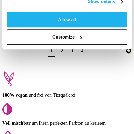
Show details
1 Person hat diese Bewertung hilfreich gefunden.
Allow all
Fanden Sie diese Bewertung hilfreich?
Ja
Melden
Teilen
vor 11 Monaten
Customize
1
2
3
4
100% vegan
und frei von Tierquälerei
Voll mischbar
um Ihren perfekten Farbton zu kreieren