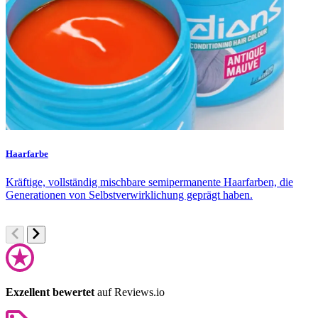
Haarfarbe
F
Kräftige, vollständig mischbare semipermanente Haarfarben, die
S
Generationen von Selbstverwirklichung geprägt haben.
u
Exzellent bewertet
auf Reviews.io