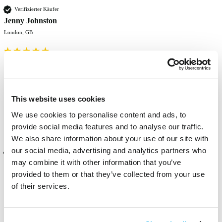
Verifizierter Käufer
Jenny Johnston
London, GB
Great colour, extremely pigmented and hasn't washed out yet after 
several weeks !! Very bright. 
Fanden Sie diese Bewertung hilfreich?
Ja
Melden
Teilen
vor 10 Monaten
This website uses cookies
We use cookies to personalise content and ads, to
provide social media features and to analyse our traffic.
We also share information about your use of our site with
our social media, advertising and analytics partners who
Verifizierter Käufer
may combine it with other information that you’ve
Polly Fines
provided to them or that they’ve collected from your use
Horsforth, GB
of their services.
Looked great on my hair as usual, enjoyed mixing it with the other 
colours!