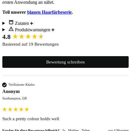
ersten Anwendung an nährt.
Teil unserer
blauen Haarfärbeserie
.
Zutaten
Produktwarnungen
New content loaded
4.8
Basierend auf 19 Bewertungen
Bewertung schreiben
Verifizierter Käufer
Anonym
Southampton, GB
Such a pretty colour holds well
Fanden Sie diese Bewertung hilfreich?
Ja
Melden
Teilen
vor 4 Monaten