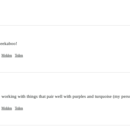
peekaboo! 
Melden
Teilen
e working with things that pair well with purples and turquoise (my perso
Melden
Teilen