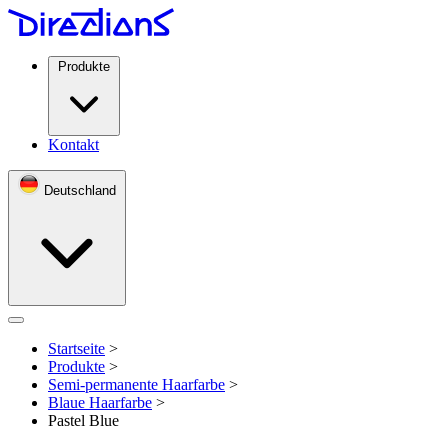
Produkte
Kontakt
Deutschland
Open menu
Startseite
>
Produkte
>
Semi-permanente Haarfarbe
>
Blaue Haarfarbe
>
Pastel Blue