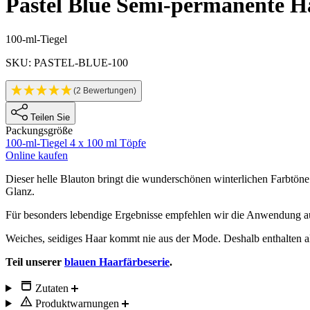
Pastel Blue
Semi-permanente H
Produktinformationen
100-ml-Tiegel
SKU: PASTEL-BLUE-100
(2 Bewertungen)
Teilen Sie
Packungsgröße
100-ml-Tiegel
4 x 100 ml Töpfe
Online kaufen
Description
Dieser helle Blauton bringt die wunderschönen winterlichen Farbtöne
Glanz.
Für besonders lebendige Ergebnisse empfehlen wir die Anwendung a
Weiches, seidiges Haar kommt nie aus der Mode. Deshalb enthalten a
Teil unserer
blauen Haarfärbeserie
.
Zutaten
Produktwarnungen