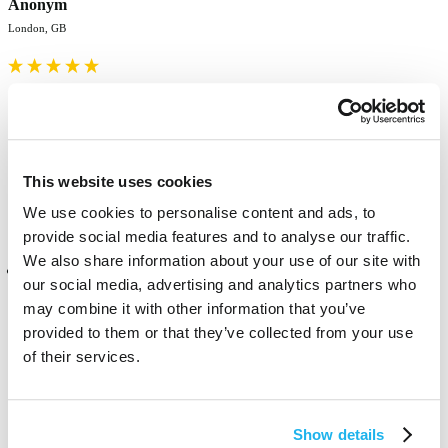
Anonym
London, GB
gooooood！ Love the colour and its really bright! Hopefully it will 
last long
Fanden Sie diese Bewertung hilfreich?
Ja
Melden
Teilen
vor 8 Monaten
This website uses cookies
We use cookies to personalise content and ads, to
provide social media features and to analyse our traffic.
We also share information about your use of our site with
Verifizierter Käufer
our social media, advertising and analytics partners who
Anonym
may combine it with other information that you’ve
London, GB
provided to them or that they’ve collected from your use
of their services.
It's a really bright colour! Although it doesn't last long because i 
wash my hair quite often but at this price I'm satisfied.
Show details