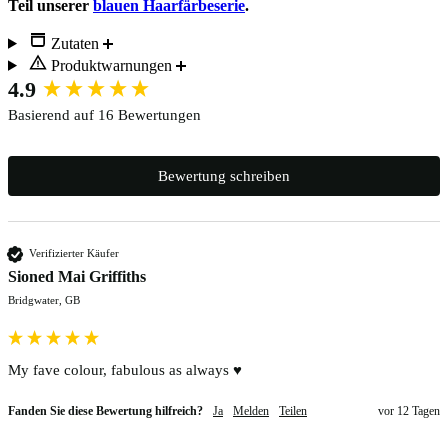
Teil unserer
blauen Haarfärbeserie
.
Zutaten
Produktwarnungen
New content loaded
4.9
Basierend auf 16 Bewertungen
Bewertung schreiben
Verifizierter Käufer
Sioned Mai Griffiths
Bridgwater, GB
My fave colour, fabulous as always ♥️ 
Fanden Sie diese Bewertung hilfreich?
Ja
Melden
Teilen
vor 12 Tagen