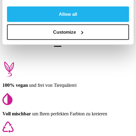
1 Person hat diese Bewertung hilfreich gefunden.
Fanden Sie diese Bewertung hilfreich?
Ja
Melden
Teilen
vor 9 Monaten
Allow all
Customize
1
2
3
100% vegan
und frei von Tierquälerei
Voll mischbar
um Ihren perfekten Farbton zu kreieren