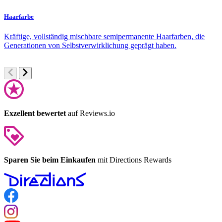
Haarfarbe
F
Kräftige, vollständig mischbare semipermanente Haarfarben, die
S
Generationen von Selbstverwirklichung geprägt haben.
u
Exzellent bewertet
auf Reviews.io
Sparen Sie beim Einkaufen
mit Directions Rewards
Follow us on Facebook
Follow us on Instagram