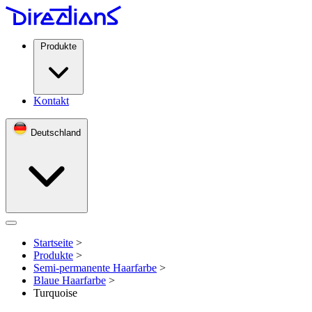
Produkte
Kontakt
Deutschland
Open menu
Startseite
>
Produkte
>
Semi-permanente Haarfarbe
>
Blaue Haarfarbe
>
Turquoise