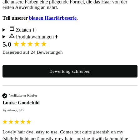
alle unsere Farben eine pflegende Formel, die das Haar von der
ersten Anwendung an nährt.
Teil unserer
blauen Haarfärbeserie
.
Zutaten
Produktwarnungen
New content loaded
5.0
Basierend auf 24 Bewertungen
Bewertung schreiben
Verifizierter Käufer
Louise Goodchild
Aylesbury, GB
Lovely hair dye, easy to use. Comes out quite greenish on my 
(slightly lightened) mostly grey hair - mixing it with lagoon blue 