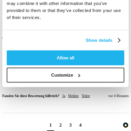
may combine it with other information that you’ve
Fanden Sie diese Bewertung hilfreich?
Ja
Melden
Teilen
vor 4 Monaten
provided to them or that they’ve collected from your use
of their services.
Verifizierter Käufer
Show details
Anonym
Dublin, IE
Allow all
Haven't used this yet as im still experimenting with a new colour, but 
Customize
I cant wait to use Turqoise to bring me back to ny signature cool-
toned look!
Fanden Sie diese Bewertung hilfreich?
Ja
Melden
Teilen
vor 4 Monaten
1
2
3
4