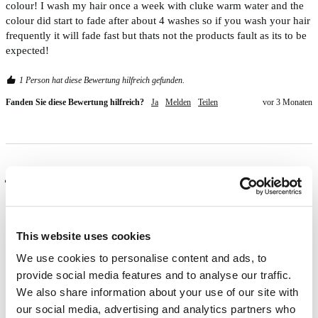
colour! I wash my hair once a week with cluke warm water and the 
colour did start to fade after about 4 washes so if you wash your hair 
frequently it will fade fast but thats not the products fault as its to be 
expected!
1 Person hat diese Bewertung hilfreich gefunden.
Fanden Sie diese Bewertung hilfreich?
Ja
Melden
Teilen
vor 3 Monaten
Verifizierter Käufer
Alison dugdale
This website uses cookies
I'm 66 & have been using Directions for 15/16 years & Turquoise is 
We use cookies to personalise content and ads, to
my favourite colour for my hair. Always getting compliments on this 
provide social media features and to analyse our traffic.
amazing colour. 
We also share information about your use of our site with
our social media, advertising and analytics partners who
2 Personen haben diese Bewertung hilfreich gefunden.