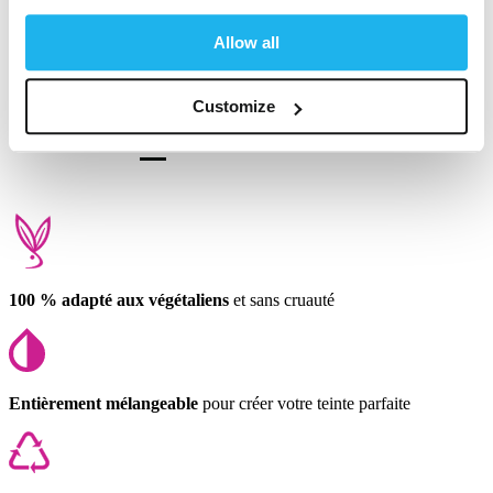
Trouvez-vous cet avis utile ?
Oui
Signaler
Partager
il y a 4 mois
Allow all
Customize
1
2
3
4
5
6
100 % adapté aux végétaliens
et sans cruauté
Entièrement mélangeable
pour créer votre teinte parfaite