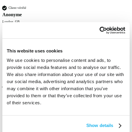
Client vérifié
Anonyme
London, GB
Gorgeous bright colour! 
This website uses cookies
Trouvez-vous cet avis utile ?
Oui
Signaler
Partager
il y a 3 mois
We use cookies to personalise content and ads, to
provide social media features and to analyse our traffic.
We also share information about your use of our site with
our social media, advertising and analytics partners who
Client vérifié
may combine it with other information that you’ve
Nikki de-lacy adams
provided to them or that they’ve collected from your use
London, GB
of their services.
I love this colour and get loads of compliaments. My go to colour. 
Show details
Xx