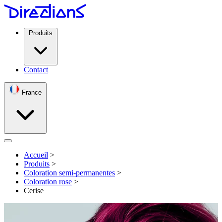
Produits
Contact
France
Open menu
Accueil
>
Produits
>
Coloration semi-permanentes
>
Coloration rose
>
Cerise