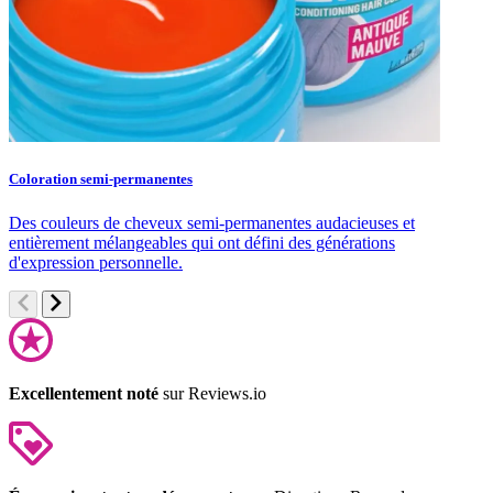
Coloration semi-permanentes
S
Des couleurs de cheveux semi-permanentes audacieuses et
S
entièrement mélangeables qui ont défini des générations
c
d'expression personnelle.
Excellentement noté
sur Reviews.io