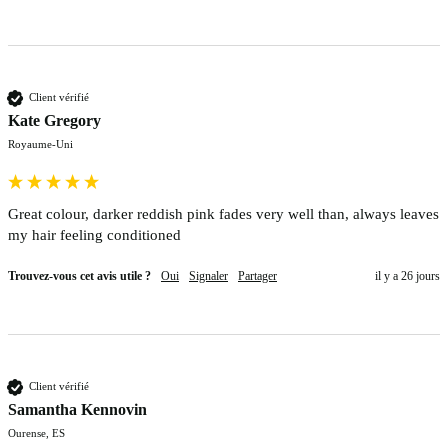
Client vérifié
Kate Gregory
Royaume-Uni
Great colour, darker reddish pink fades very well than, always leaves 
my hair feeling conditioned
Trouvez-vous cet avis utile ?
Oui
Signaler
Partager
il y a 26 jours
Client vérifié
Samantha Kennovin
Ourense, ES