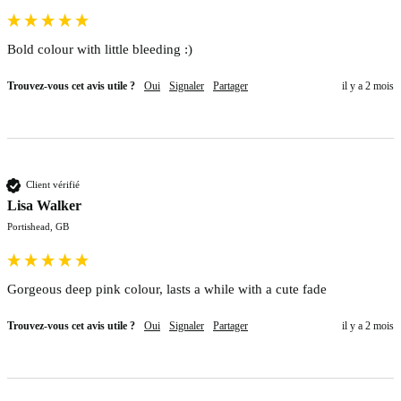
Bold colour with little bleeding :)
Trouvez-vous cet avis utile ?
Oui
Signaler
Partager
il y a 2 mois
Client vérifié
Lisa Walker
Portishead, GB
Gorgeous deep pink colour, lasts a while with a cute fade
Trouvez-vous cet avis utile ?
Oui
Signaler
Partager
il y a 2 mois