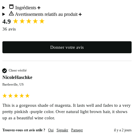
Ingrédients
Avertissements relatifs au produit
New content loaded
4.9
36 avis
Donner votre avis
Client vérifié
NicoleHaschke
Bartlesville, US
This is a gorgeous shade of magenta. It lasts well and fades to a very 
pretty pinkish -purple color. Over natural light brown hair, it shows 
up as a beautiful wine color.
Trouvez-vous cet avis utile ?
Oui
Signaler
Partager
il y a 2 jours