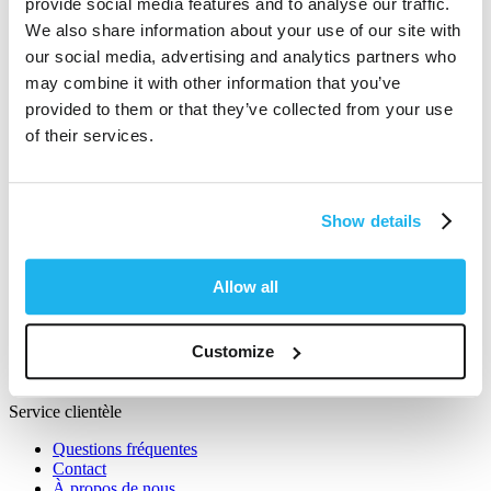
provide social media features and to analyse our traffic.
We also share information about your use of our site with
our social media, advertising and analytics partners who
Follow us on Facebook
may combine it with other information that you’ve
Follow us on Instagram
provided to them or that they’ve collected from your use
of their services.
Follow us on YouTube
Follow us on TikTok
Follow us on Twitter
Show details
Produits
Coloration semi-permanentes
Allow all
Soin des couleurs
Éclaircissement des cheveux
Accessoires
Customize
Articles promotionnels
Tous les produits
Service clientèle
Questions fréquentes
Contact
À propos de nous