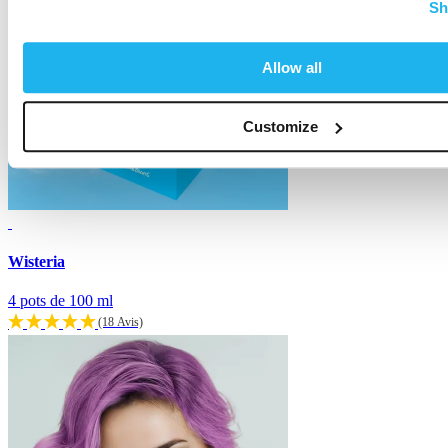
Sh
Allow all
Customize
Wisteria
4 pots de 100 ml
(18 Avis)