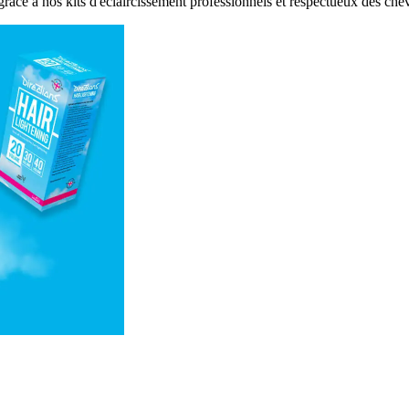
âce à nos kits d'éclaircissement professionnels et respectueux des che