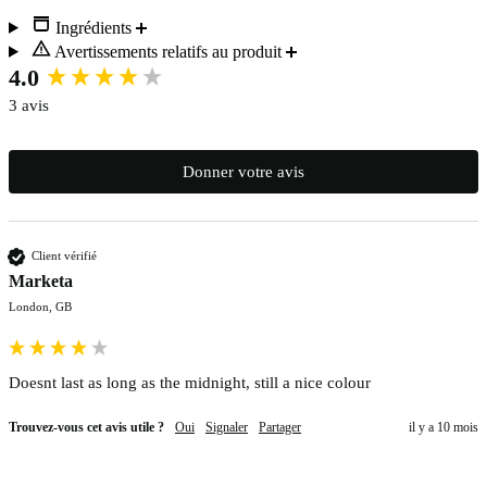
Ingrédients
Avertissements relatifs au produit
New content loaded
4.0
3 avis
Donner votre avis
Client vérifié
Marketa
London, GB
Doesnt last as long as the midnight, still a nice colour
Trouvez-vous cet avis utile ?
Oui
Signaler
Partager
il y a 10 mois