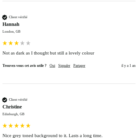
Client vérifié
Hannah
London, GB
Not as dark as I thought but still a lovely colour 
Trouvez-vous cet avis utile ?
Oui
Signaler
Partager
il y a 1 an
Client vérifié
Christine
Edinburgh, GB
Nice grey toned background to it. Lasts a long time. 