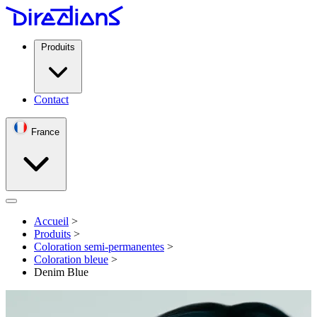
Produits
Contact
France
Open menu
Accueil
>
Produits
>
Coloration semi-permanentes
>
Coloration bleue
>
Denim Blue