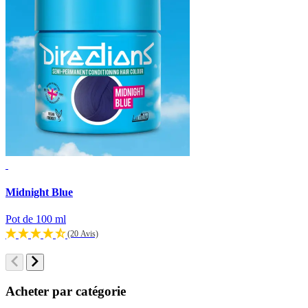
Midnight Blue
L
Pot de 100 ml
P
(20 Avis)
Acheter par catégorie