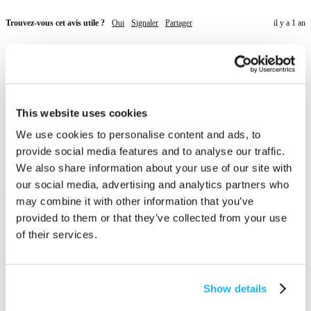
Trouvez-vous cet avis utile ?
Oui
Signaler
Partager
il y a 1 an
This website uses cookies
We use cookies to personalise content and ads, to
provide social media features and to analyse our traffic.
100 % adapté aux végétaliens
et sans cruauté
We also share information about your use of our site with
our social media, advertising and analytics partners who
may combine it with other information that you’ve
provided to them or that they’ve collected from your use
Entièrement mélangeable
pour créer votre teinte parfaite
of their services.
Show details
Entièrement recyclable
sans aucun plastique à usage unique