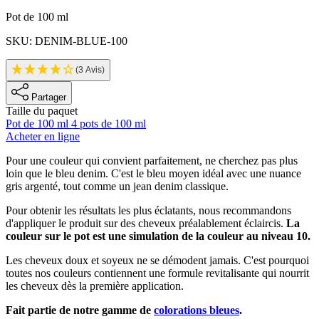
Informations sur le produit
Pot de 100 ml
SKU: DENIM-BLUE-100
(3 Avis)
Partager
Taille du paquet
Pot de 100 ml
4 pots de 100 ml
Acheter en ligne
Description
Pour une couleur qui convient parfaitement, ne cherchez pas plus
loin que le bleu denim. C'est le bleu moyen idéal avec une nuance
gris argenté, tout comme un jean denim classique.
Pour obtenir les résultats les plus éclatants, nous recommandons
d'appliquer le produit sur des cheveux préalablement éclaircis.
La
couleur sur le pot est une simulation de la couleur au niveau 10.
Les cheveux doux et soyeux ne se démodent jamais. C'est pourquoi
toutes nos couleurs contiennent une formule revitalisante qui nourrit
les cheveux dès la première application.
Fait partie de notre gamme de
colorations bleues
.