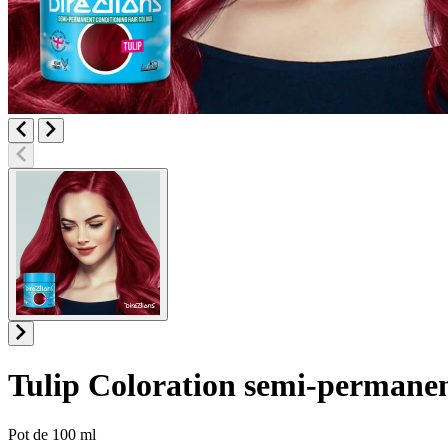
Tulip
Coloration semi-permanen
Informations sur le produit
Pot de 100 ml