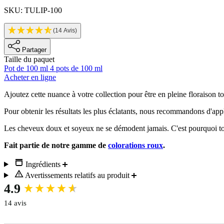
SKU: TULIP-100
(14 Avis)
Partager
Taille du paquet
Pot de 100 ml
4 pots de 100 ml
Acheter en ligne
Description
Ajoutez cette nuance à votre collection pour être en pleine floraison tou
Pour obtenir les résultats les plus éclatants, nous recommandons d'app
Les cheveux doux et soyeux ne se démodent jamais. C'est pourquoi tout
Fait partie de notre gamme de
colorations roux
.
Ingrédients
Avertissements relatifs au produit
New content loaded
4.9
14 avis