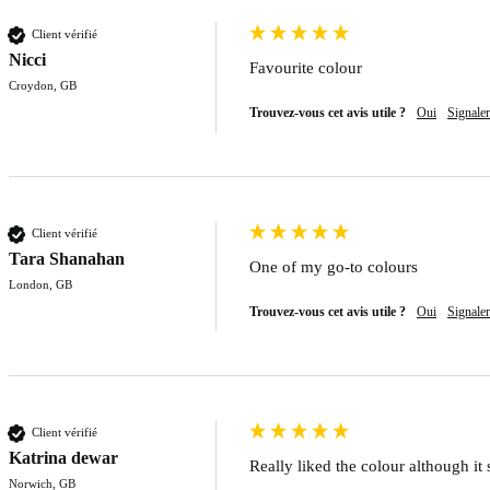
Client vérifié
Nicci
Favourite colour 
Croydon, GB
Trouvez-vous cet avis utile ?
Oui
Signaler
Client vérifié
Tara Shanahan
One of my go-to colours
London, GB
Trouvez-vous cet avis utile ?
Oui
Signaler
Client vérifié
Katrina dewar
Really liked the colour although it 
Norwich, GB