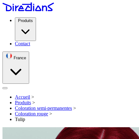
Produits
Contact
France
Open menu
Accueil
>
Produits
>
Coloration semi-permanentes
>
Coloration rouge
>
Tulip