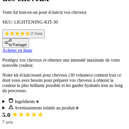
Informations sur le produit
Votre kit tout-en-un pour éclaircir vos cheveux
SKU: LIGHTENING-KIT-30
(7 Avis)
Partager
Acheter en ligne
Description
Protégez vos cheveux et obtenez une intensité maximale de votre
nouvelle couleur.
Notre kit éclaircissant pour cheveux (30 volumes) contient tout ce
dont vous avez besoin pour préparer vos cheveux à obtenir la
couleur la plus brillante possible et les garder hydratés tout au long
du processus.
Ingrédients
Avertissements relatifs au produit
New content loaded
5.0
7 avis