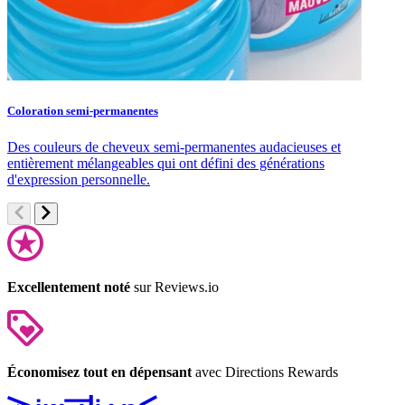
Coloration semi-permanentes
S
Des couleurs de cheveux semi-permanentes audacieuses et
S
entièrement mélangeables qui ont défini des générations
c
d'expression personnelle.
Excellentement noté
sur Reviews.io
Économisez tout en dépensant
avec Directions Rewards