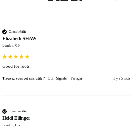
Client vérifié
Elizabeth SHAW
London, GB
Good for roots
Trouvez-vous cet avis utile ?
Oui
Signaler
Partager
il y a 5 mois
Client vérifié
Heidi Ellinger
London, GB