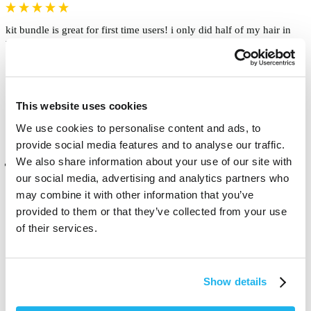
kit bundle is great for first time users! i only did half of my hair in 
bleach on medium straight length hair and i used all the product, so 
be sure to buy two if you wanna do a full head
Trouvez-vous cet avis utile ?
Oui
Signaler
Partager
il y a 6 mois
This website uses cookies
We use cookies to personalise content and ads, to
provide social media features and to analyse our traffic.
We also share information about your use of our site with
Client vérifié
our social media, advertising and analytics partners who
Elizabeth SHAW
may combine it with other information that you’ve
London, GB
provided to them or that they’ve collected from your use
of their services.
Perfect for doing roots. Always enough to apply to roots and then 
enough left over to go over any missed bits after the first try
Show details
Trouvez-vous cet avis utile ?
Oui
Signaler
Partager
il y a 9 mois