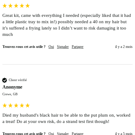
Great kit, came with everything I needed (especially liked that it had 
a little plastic tray to mix in!) possibly needed a 40 on my hair but 
it’s suffered a frying lately so I didn’t want to risk damaging it too 
much 
Trouvez-vous cet avis utile ?
Oui
Signaler
Partager
il y a 2 mois
Client vérifié
Anonyme
Crewe, GB
Died my husband's black hair to be able to the put plum on, worked 
a treat! Do at your own risk, do a strand test first though! 
Trouvez-vous cet avis utile ?
Oui
Signaler
Partager
il y a 5 mois