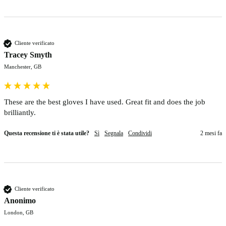
Cliente verificato
Tracey Smyth
Manchester, GB
These are the best gloves I have used. Great fit and does the job 
brilliantly. 
Questa recensione ti è stata utile?
Sì
Segnala
Condividi
2 mesi fa
Cliente verificato
Anonimo
London, GB