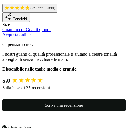
(25 Recensioni)
Condividi
Size
Guanti medi
Guanti grandi
Acquista online
Description
Ci pensiamo noi.
I nostri guanti di qualità professionale ti aiutano a creare tonalità
abbaglianti senza macchiare le mani.
Disponibile nelle taglie media e grande.
New content loaded
5.0
Sulla base di 25 recensioni
Scrivi una recensione
Cliente verificato