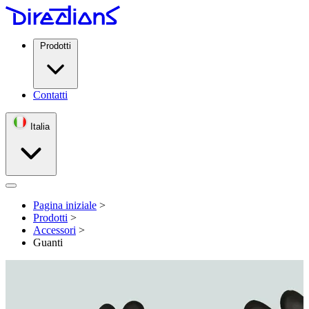
Prodotti
Contatti
Italia
Open menu
Pagina iniziale
>
Prodotti
>
Accessori
>
Guanti