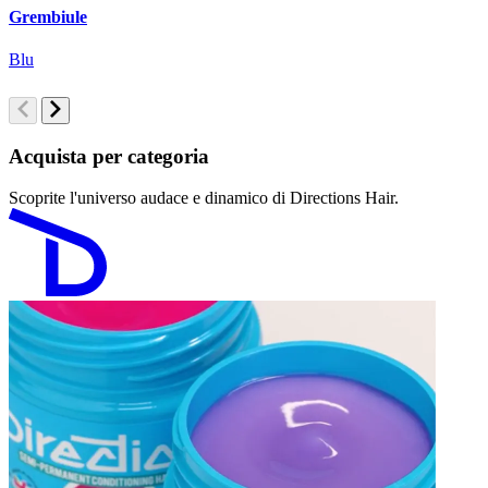
Grembiule
M
Blu
B
Acquista per categoria
Scoprite l'universo audace e dinamico di Directions Hair.