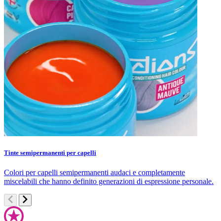
Tinte semipermanenti per capelli
C
Colori per capelli semipermanenti audaci e completamente
S
miscelabili che hanno definito generazioni di espressione personale.
d