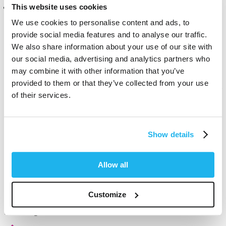
This website uses cookies
Cliente verificato
Anonimo
We use cookies to personalise content and ads, to
Livingston, GB
provide social media features and to analyse our traffic.
We also share information about your use of our site with
our social media, advertising and analytics partners who
Good gloves.
may combine it with other information that you’ve
provided to them or that they’ve collected from your use
Questa recensione ti è stata utile?
Sì
Segnala
Condividi
4 mesi fa
of their services.
Show details
1
2
3
4
5
Allow all
Customize
100% vegano
e senza crudeltà