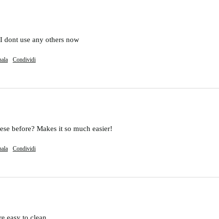
, I dont use any others now
nala
Condividi
ese before? Makes it so much easier!
nala
Condividi
re easy to clean 