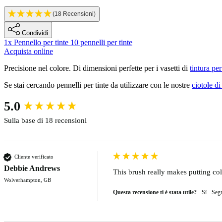
(18 Recensioni)
Condividi
1x Pennello per tinte
10 pennelli per tinte
Acquista online
Description
Precisione nel colore. Di dimensioni perfette per i vasetti di
tintura pe
Se stai cercando pennelli per tinte da utilizzare con le nostre
ciotole d
New content loaded
5.0
Sulla base di 18 recensioni
Cliente verificato
Debbie Andrews
This brush really makes putting col
Wolverhampton, GB
Questa recensione ti è stata utile?
Sì
Seg