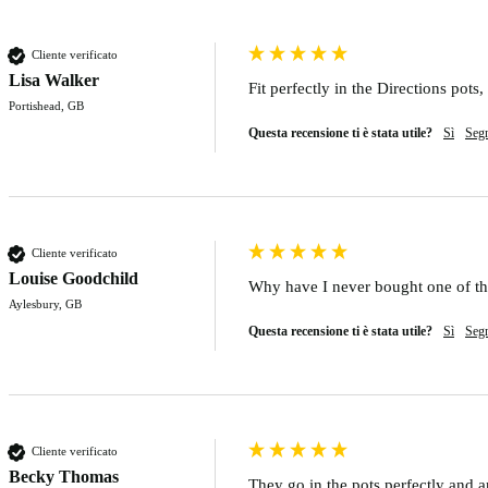
Cliente verificato
Lisa Walker
Fit perfectly in the Directions pots
Portishead, GB
Questa recensione ti è stata utile?
Sì
Seg
Cliente verificato
Louise Goodchild
Why have I never bought one of th
Aylesbury, GB
Questa recensione ti è stata utile?
Sì
Seg
Cliente verificato
Becky Thomas
They go in the pots perfectly and a