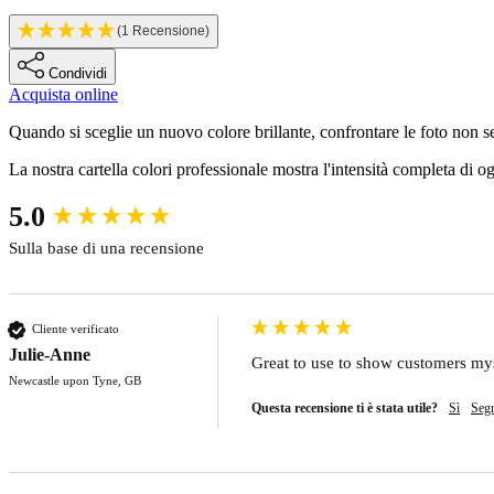
(1 Recensione)
Condividi
Acquista online
Description
Quando si sceglie un nuovo colore brillante, confrontare le foto non se
La nostra cartella colori professionale mostra l'intensità completa di ogn
New content loaded
5.0
Sulla base di una recensione
Cliente verificato
Julie-Anne
Great to use to show customers myse
Newcastle upon Tyne, GB
Questa recensione ti è stata utile?
Sì
Seg