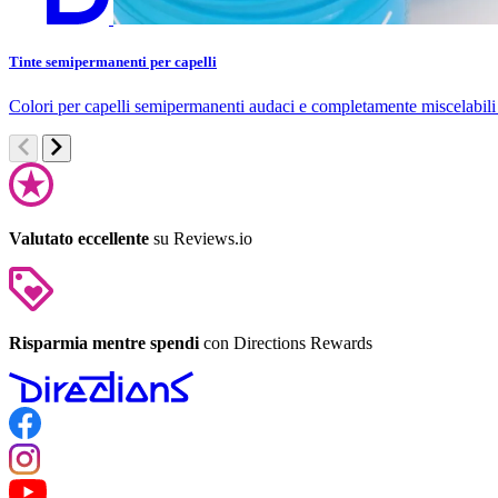
Tinte semipermanenti per capelli
Colori per capelli semipermanenti audaci e completamente miscelabili 
Valutato eccellente
su Reviews.io
Risparmia mentre spendi
con Directions Rewards
Follow us on Facebook
Follow us on Instagram
Follow us on YouTube