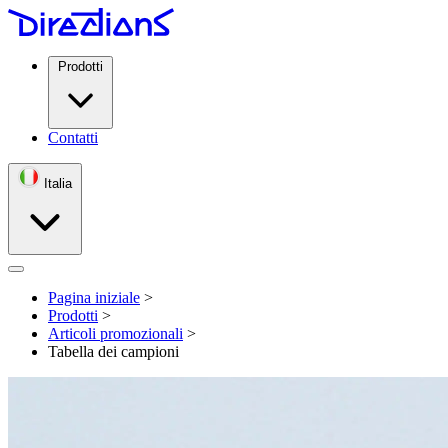
Prodotti
Contatti
Italia
Open menu
Pagina iniziale
>
Prodotti
>
Articoli promozionali
>
Tabella dei campioni