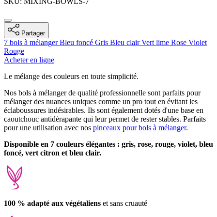
SKU: MIXING-BOWLS-7
Partager
7 bols à mélanger
Bleu foncé
Gris
Bleu clair
Vert lime
Rose
Violet
Rouge
Acheter en ligne
Description
Le mélange des couleurs en toute simplicité.
Nos bols à mélanger de qualité professionnelle sont parfaits pour
mélanger des nuances uniques comme un pro tout en évitant les
éclaboussures indésirables. Ils sont également dotés d'une base en
caoutchouc antidérapante qui leur permet de rester stables. Parfaits
pour une utilisation avec nos
pinceaux pour bols à mélanger
.
Disponible en 7 couleurs élégantes : gris, rose, rouge, violet, bleu
foncé, vert citron et bleu clair.
100 % adapté aux végétaliens
et sans cruauté