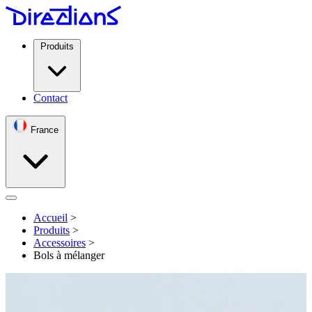
Produits
Contact
France
Open menu
Accueil
>
Produits
>
Accessoires
>
Bols à mélanger