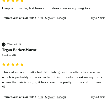
Deep rich purple, last forever but does stain everything too 
Trouvez-vous cet avis utile ?
Oui
Signaler
Partager
il y a 2 mois
Client vérifié
Tegan Barker-Warne
London, GB
This colour is so pretty but definitely goes blue after a few washes, 
which is probably to be expected! I find it looks nicest on my roots 
where the hair is virgin, it has stayed the pretty purple colour there 
💜 
Trouvez-vous cet avis utile ?
Oui
Signaler
Partager
il y a 3 mois