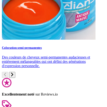
Coloration semi-permanentes
S
Des couleurs de cheveux semi-permanentes audacieuses et
S
entièrement mélangeables qui ont défini des générations
c
d'expression personnelle.
Excellentement noté
sur Reviews.io