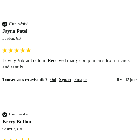
Client vérifié
Jayna Patel
London, GB
Lovely Vibrant colour. Received many compliments from friends 
and family.
Trouvez-vous cet avis utile ?
Oui
Signaler
Partager
il y a 12 jours
Client vérifié
Kerry Bufton
Coalville, GB