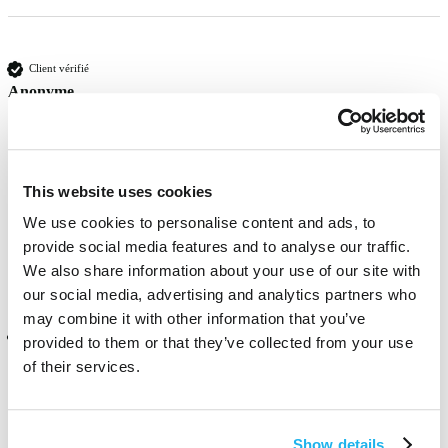
Client vérifié
Anonyme
London, GB
Bought on behalf of a friend who just loves this colour... 💜🥰
This website uses cookies
We use cookies to personalise content and ads, to
Trouvez-vous cet avis utile ?
Oui
Signaler
Partager
il y a 5 mois
provide social media features and to analyse our traffic.
We also share information about your use of our site with
our social media, advertising and analytics partners who
may combine it with other information that you’ve
Client vérifié
provided to them or that they’ve collected from your use
Anonyme
of their services.
London, GB
Show details