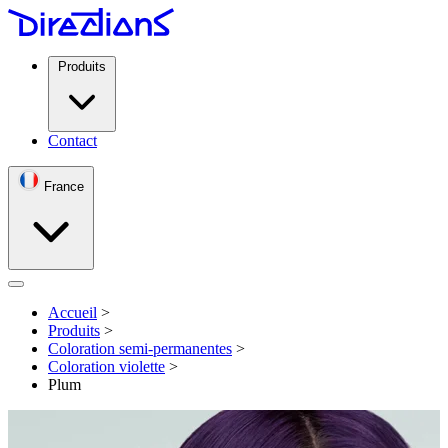
Produits
Contact
France
Open menu
Accueil
>
Produits
>
Coloration semi-permanentes
>
Coloration violette
>
Plum