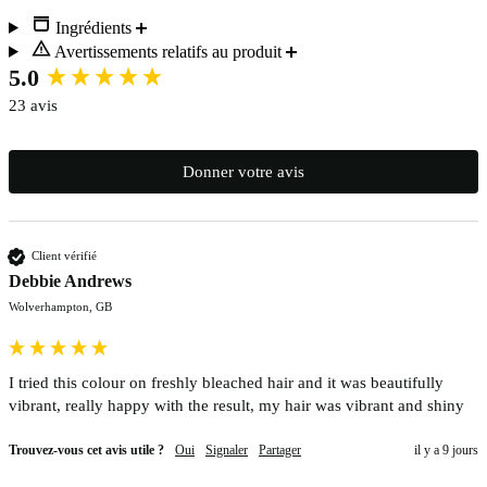
Ingrédients
Avertissements relatifs au produit
New content loaded
5.0
23 avis
Donner votre avis
Client vérifié
Debbie Andrews
Wolverhampton, GB
I tried this colour on freshly bleached hair and it was beautifully 
vibrant, really happy with the result, my hair was vibrant and shiny
Trouvez-vous cet avis utile ?
Oui
Signaler
Partager
il y a 9 jours