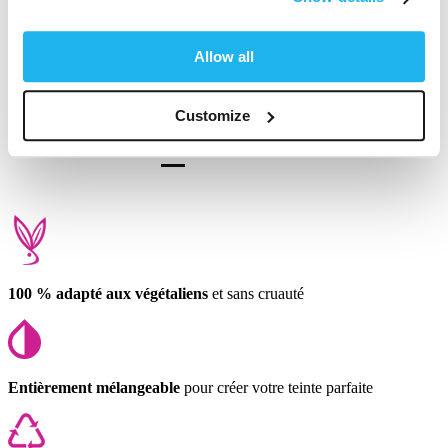
Cool color, very bright after 2 washes, lasts quite long on my hair
Trouvez-vous cet avis utile ?
Oui
Signaler
Partager
il y a 5 mois
Allow all
Customize
1
2
3
4
100 % adapté aux végétaliens
et sans cruauté
Entièrement mélangeable
pour créer votre teinte parfaite