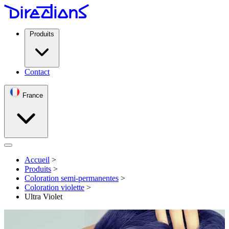
Produits
Contact
France
Open menu
Accueil
>
Produits
>
Coloration semi-permanentes
>
Coloration violette
>
Ultra Violet