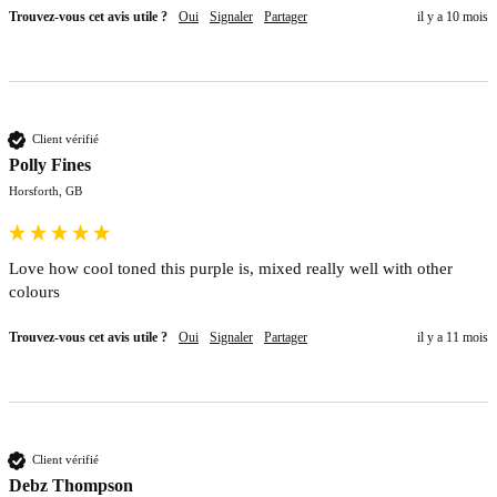
Trouvez-vous cet avis utile ?
Oui
Signaler
Partager
il y a 10 mois
Client vérifié
Polly Fines
Horsforth, GB
Love how cool toned this purple is, mixed really well with other 
colours 
Trouvez-vous cet avis utile ?
Oui
Signaler
Partager
il y a 11 mois
Client vérifié
Debz Thompson