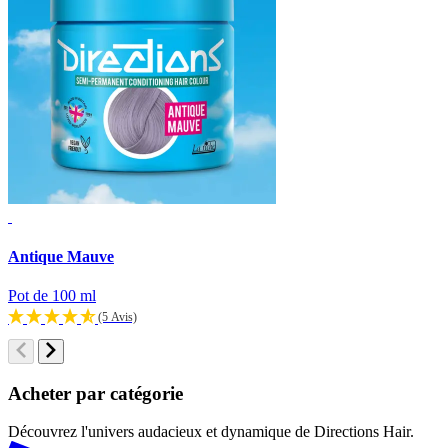
Antique Mauve
V
Pot de 100 ml
P
(5 Avis)
Acheter par catégorie
Découvrez l'univers audacieux et dynamique de Directions Hair.