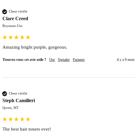
Client vérifié
Clare Creed
Royaume-Uni
Amazing bright purple, gorgeous. 
Trouvez-vous cet avis utile ?
Oui
Signaler
Partager
il y a 9 mois
Client vérifié
Steph Camilleri
Qormi, MT
The best hair toners ever!