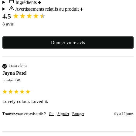
Ingrédients
Avertissements relatifs au produit
New content loaded
4.5
8 avis
Donner votre avis
Client vérifié
Jayna Patel
London, GB
Lovely colour. Loved it.
Trouvez-vous cet avis utile ?
Oui
Signaler
Partager
il y a 12 jours