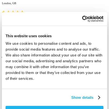
London, GB
Amazing colour so rich and the fade is great too
Trouvez-vous cet avis utile ?
Oui
Signaler
Partager
il y a 11 mois
This website uses cookies
We use cookies to personalise content and ads, to
provide social media features and to analyse our traffic.
We also share information about your use of our site with
Client vérifié
our social media, advertising and analytics partners who
Elena
may combine it with other information that you’ve
Bijeljina, BA
provided to them or that they’ve collected from your use
of their services.
Violet colour is not persistent at all. No matter to bleeched hair. It can 
not be compared to blue. Blue rocks. 
Show details
Trouvez-vous cet avis utile ?
Oui
Signaler
Partager
il y a 1 an