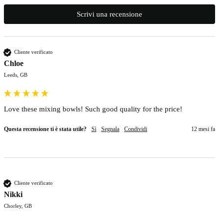
Scrivi una recensione
Cliente verificato
Chloe
Leeds, GB
Love these mixing bowls! Such good quality for the price!
Questa recensione ti è stata utile?
Sì
Segnala
Condividi
12 mesi fa
Cliente verificato
Nikki
Chorley, GB