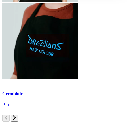
Grembiule
G
Blu
G