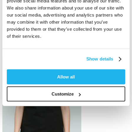
provide social media features and to analyse our traffic.
Completamente riciclabile
senza plastica monouso
We also share information about your use of our site with
our social media, advertising and analytics partners who
may combine it with other information that you’ve
provided to them or that they’ve collected from your use
Approvato dai saloni
utilizzato dai professionisti
of their services.
Potrebbe interessarti anche
Show details
Allow all
Customize