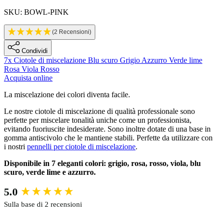
SKU: BOWL-PINK
(2 Recensioni)
Condividi
7x Ciotole di miscelazione
Blu scuro
Grigio
Azzurro
Verde lime
Rosa
Viola
Rosso
Acquista online
Description
La miscelazione dei colori diventa facile.
Le nostre ciotole di miscelazione di qualità professionale sono
perfette per miscelare tonalità uniche come un professionista,
evitando fuoriuscite indesiderate. Sono inoltre dotate di una base in
gomma antiscivolo che le mantiene stabili. Perfette da utilizzare con
i nostri
pennelli per ciotole di miscelazione
.
Disponibile in 7 eleganti colori: grigio, rosa, rosso, viola, blu
scuro, verde lime e azzurro.
New content loaded
5.0
Sulla base di 2 recensioni