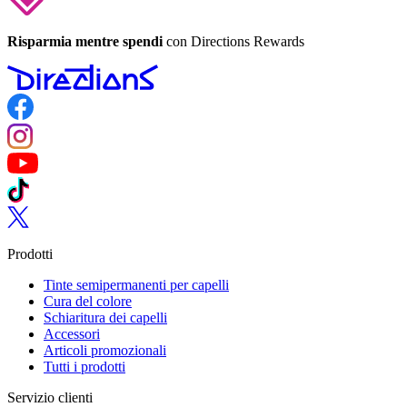
Risparmia mentre spendi
con Directions Rewards
Follow us on Facebook
Follow us on Instagram
Follow us on YouTube
Follow us on TikTok
Follow us on Twitter
Prodotti
Tinte semipermanenti per capelli
Cura del colore
Schiaritura dei capelli
Accessori
Articoli promozionali
Tutti i prodotti
Servizio clienti