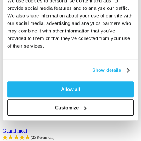
We use cookies to personalise content and ads, to
provide social media features and to analyse our traffic.
We also share information about your use of our site with
our social media, advertising and analytics partners who
may combine it with other information that you’ve
provided to them or that they’ve collected from your use
of their services.
Show details
Allow all
Customize
Guanti
M
Guanti medi
B
(25 Recensioni)