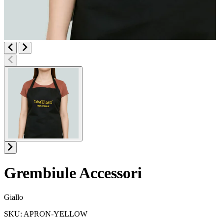
Grembiule
Accessori
Informazioni sul prodotto
Giallo
SKU: APRON-YELLOW